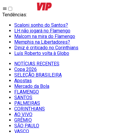
Tendências
:
Scaloni sonho do Santos?
LH não jogará no Flamengo
Malcom na mira do Flamengo
Memphis na Libertadores?
Diniz é criticado no Corinthians
Luís Roberto volta à Globo
NOTÍCIAS RECENTES
Copa 2026
SELEÇÃO BRASILEIRA
Apostas
Mercado da Bola
FLAMENGO
SANTOS
PALMEIRAS
CORINTHIANS
AO VIVO
GRÊMIO
SĀO PAULO
VASCO