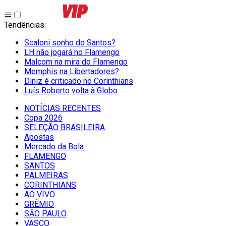
Tendências
:
Scaloni sonho do Santos?
LH não jogará no Flamengo
Malcom na mira do Flamengo
Memphis na Libertadores?
Diniz é criticado no Corinthians
Luís Roberto volta à Globo
NOTÍCIAS RECENTES
Copa 2026
SELEÇÃO BRASILEIRA
Apostas
Mercado da Bola
FLAMENGO
SANTOS
PALMEIRAS
CORINTHIANS
AO VIVO
GRÊMIO
SĀO PAULO
VASCO