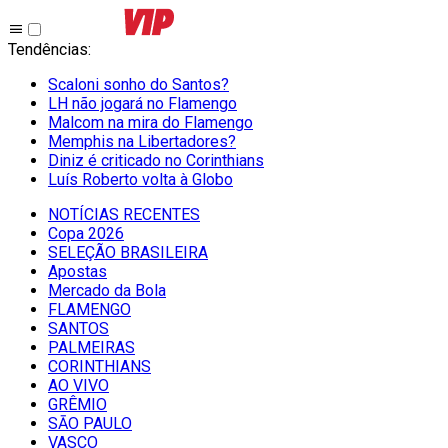
Tendências
:
Scaloni sonho do Santos?
LH não jogará no Flamengo
Malcom na mira do Flamengo
Memphis na Libertadores?
Diniz é criticado no Corinthians
Luís Roberto volta à Globo
NOTÍCIAS RECENTES
Copa 2026
SELEÇÃO BRASILEIRA
Apostas
Mercado da Bola
FLAMENGO
SANTOS
PALMEIRAS
CORINTHIANS
AO VIVO
GRÊMIO
SĀO PAULO
VASCO