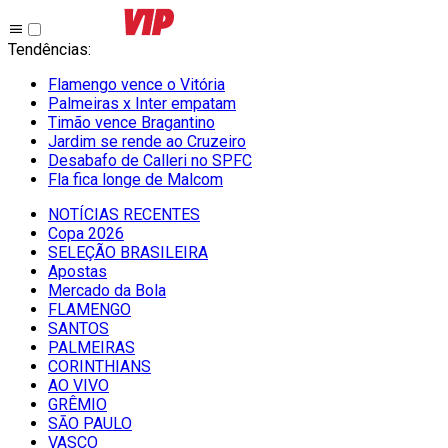
Tendências
:
Flamengo vence o Vitória
Palmeiras x Inter empatam
Timão vence Bragantino
Jardim se rende ao Cruzeiro
Desabafo de Calleri no SPFC
Fla fica longe de Malcom
NOTÍCIAS RECENTES
Copa 2026
SELEÇÃO BRASILEIRA
Apostas
Mercado da Bola
FLAMENGO
SANTOS
PALMEIRAS
CORINTHIANS
AO VIVO
GRÊMIO
SĀO PAULO
VASCO