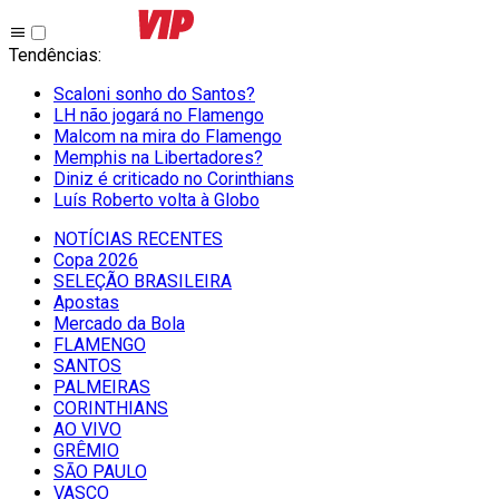
Tendências
:
Scaloni sonho do Santos?
LH não jogará no Flamengo
Malcom na mira do Flamengo
Memphis na Libertadores?
Diniz é criticado no Corinthians
Luís Roberto volta à Globo
NOTÍCIAS RECENTES
Copa 2026
SELEÇÃO BRASILEIRA
Apostas
Mercado da Bola
FLAMENGO
SANTOS
PALMEIRAS
CORINTHIANS
AO VIVO
GRÊMIO
SĀO PAULO
VASCO