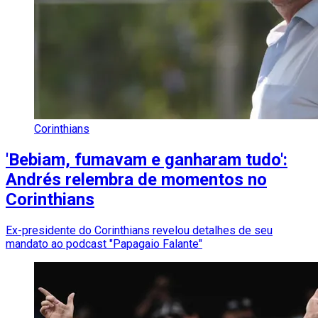
Corinthians
'Bebiam, fumavam e ganharam tudo':
Andrés relembra de momentos no
Corinthians
Ex-presidente do Corinthians revelou detalhes de seu
mandato ao podcast "Papagaio Falante"