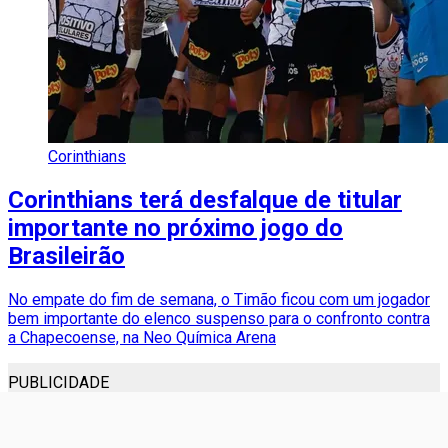
Corinthians
Corinthians terá desfalque de titular
importante no próximo jogo do
Brasileirão
No empate do fim de semana, o Timão ficou com um jogador
bem importante do elenco suspenso para o confronto contra
a Chapecoense, na Neo Química Arena
PUBLICIDADE