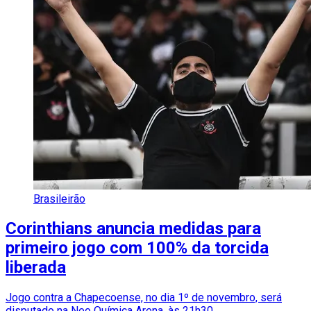
Brasileirão
Corinthians anuncia medidas para
primeiro jogo com 100% da torcida
liberada
Jogo contra a Chapecoense, no dia 1º de novembro, será
disputado na Neo Química Arena, às 21h30