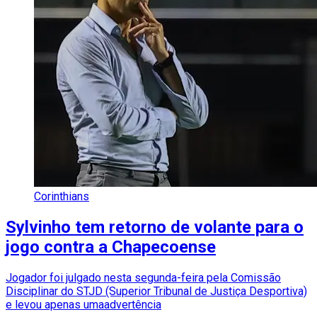
Corinthians
Sylvinho tem retorno de volante para o
jogo contra a Chapecoense
Jogador foi julgado nesta segunda-feira pela Comissão
Disciplinar do STJD (Superior Tribunal de Justiça Desportiva)
e levou apenas umaadvertência