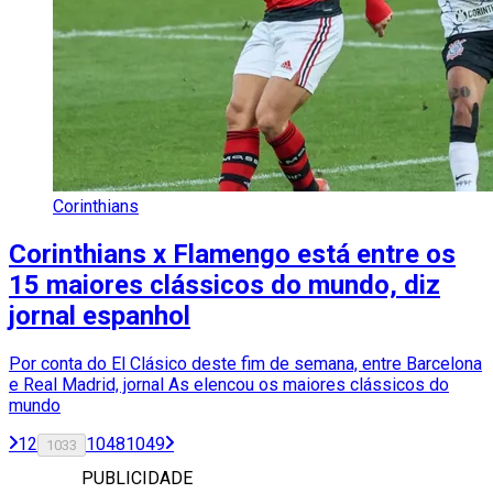
Corinthians
Corinthians x Flamengo está entre os
15 maiores clássicos do mundo, diz
jornal espanhol
Por conta do El Clásico deste fim de semana, entre Barcelona
e Real Madrid, jornal As elencou os maiores clássicos do
mundo
1
2
1048
1049
1033
PUBLICIDADE