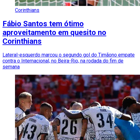
Corinthians
Fábio Santos tem ótimo
aproveitamento em quesito no
Corinthians
Lateral-esquerdo marcou o segundo gol do Timãono empate
contra o Internacional, no Beira-Rio, na rodada do fim de
semana