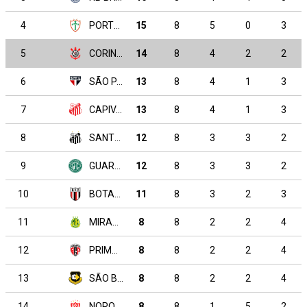
4
PORTUGUESA
15
8
5
0
3
5
CORINTHIANS
14
8
4
2
2
6
SÃO PAULO
13
8
4
1
3
7
CAPIVARIANO
13
8
4
1
3
8
SANTOS
12
8
3
3
2
9
GUARANI SP
12
8
3
3
2
10
BOTAFOGO SP
11
8
3
2
3
11
MIRASSOL
8
8
2
2
4
12
PRIMAVERA SP
8
8
2
2
4
13
SÃO BERNARDO
8
8
2
2
4
14
NOROESTE
8
8
1
5
2