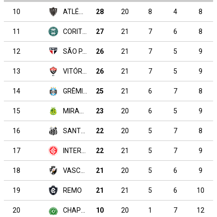
10
ATLÉTICO MINEIRO
28
20
8
4
8
11
CORITIBA
27
21
7
6
8
12
SÃO PAULO
26
21
7
5
9
13
VITÓRIA
26
21
7
5
9
14
GRÊMIO
25
21
6
7
8
15
MIRASSOL
23
20
6
5
9
16
SANTOS
22
20
5
7
8
17
INTERNACIONAL
22
21
5
7
9
18
VASCO DA GAMA
21
20
5
6
9
19
REMO
21
21
5
6
10
20
CHAPECOENSE
10
20
1
7
12