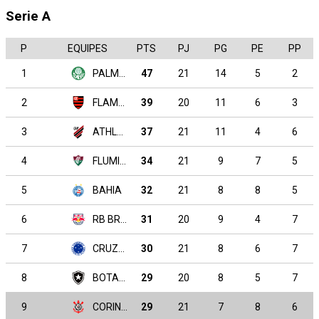
Serie A
P
EQUIPES
PTS
PJ
PG
PE
PP
1
PALMEIRAS
47
21
14
5
2
2
FLAMENGO
39
20
11
6
3
3
ATHLETICO PARANAENSE
37
21
11
4
6
4
FLUMINENSE
34
21
9
7
5
5
BAHIA
32
21
8
8
5
6
RB BRAGANTINO
31
20
9
4
7
7
CRUZEIRO
30
21
8
6
7
8
BOTAFOGO
29
20
8
5
7
9
CORINTHIANS
29
21
7
8
6