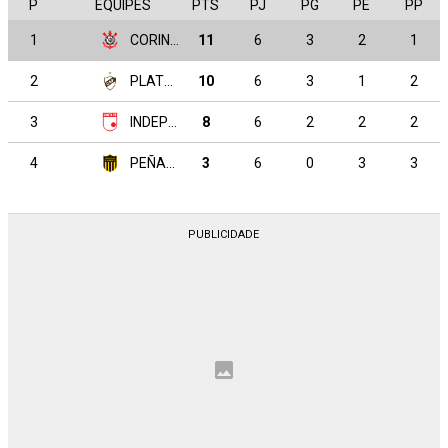
P
EQUIPES
PTS
PJ
PG
PE
PP
1
CORINTHIANS
11
6
3
2
1
2
PLATENSE
10
6
3
1
2
3
INDEPENDIENTE SANTA FE
8
6
2
2
2
4
PEÑAROL
3
6
0
3
3