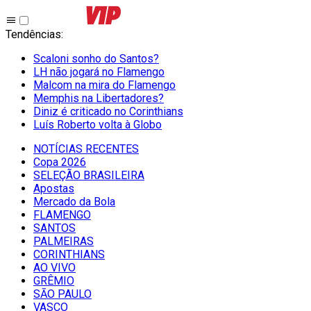
Tendências
:
Scaloni sonho do Santos?
LH não jogará no Flamengo
Malcom na mira do Flamengo
Memphis na Libertadores?
Diniz é criticado no Corinthians
Luís Roberto volta à Globo
NOTÍCIAS RECENTES
Copa 2026
SELEÇÃO BRASILEIRA
Apostas
Mercado da Bola
FLAMENGO
SANTOS
PALMEIRAS
CORINTHIANS
AO VIVO
GRÊMIO
SĀO PAULO
VASCO