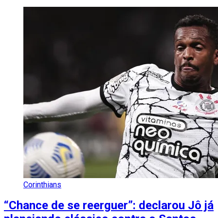
Corinthians
“Chance de se reerguer”: declarou Jô já