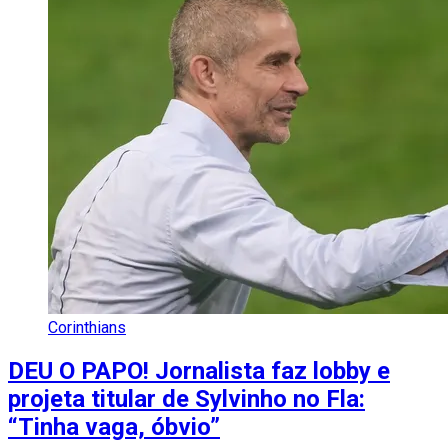
Corinthians
DEU O PAPO! Jornalista faz lobby e
projeta titular de Sylvinho no Fla:
“Tinha vaga, óbvio”