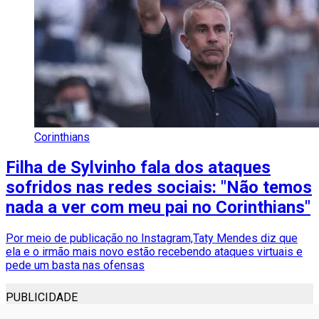
Corinthians
Filha de Sylvinho fala dos ataques
sofridos nas redes sociais: "Não temos
nada a ver com meu pai no Corinthians"
Por meio de publicação no Instagram,Taty Mendes diz que
ela e o irmão mais novo estão recebendo ataques virtuais e
pede um basta nas ofensas
PUBLICIDADE