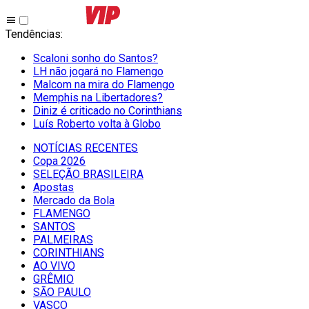
Tendências
:
Scaloni sonho do Santos?
LH não jogará no Flamengo
Malcom na mira do Flamengo
Memphis na Libertadores?
Diniz é criticado no Corinthians
Luís Roberto volta à Globo
NOTÍCIAS RECENTES
Copa 2026
SELEÇÃO BRASILEIRA
Apostas
Mercado da Bola
FLAMENGO
SANTOS
PALMEIRAS
CORINTHIANS
AO VIVO
GRÊMIO
SĀO PAULO
VASCO