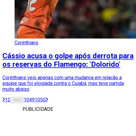
Corinthians
Cássio acusa o golpe após derrota para
os reservas do Flamengo: 'Dolorido'
Corinthians veio apenas com uma mudança em relação a
equipe que foi elogiada contra o Cuiabá, mas teve partida
muito abaixo
1
2
1049
1050
1025
PUBLICIDADE