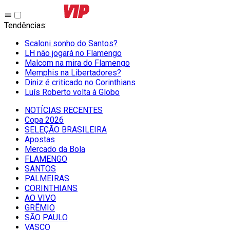
Tendências
:
Scaloni sonho do Santos?
LH não jogará no Flamengo
Malcom na mira do Flamengo
Memphis na Libertadores?
Diniz é criticado no Corinthians
Luís Roberto volta à Globo
NOTÍCIAS RECENTES
Copa 2026
SELEÇÃO BRASILEIRA
Apostas
Mercado da Bola
FLAMENGO
SANTOS
PALMEIRAS
CORINTHIANS
AO VIVO
GRÊMIO
SĀO PAULO
VASCO