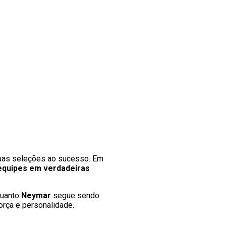
 suas seleções ao sucesso. Em
 equipes em verdadeiras
quanto
Neymar
segue sendo
rça e personalidade.