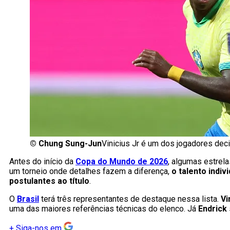
©
Chung Sung-Jun
Vinicius Jr é um dos jogadores dec
Antes do início da
Copa do Mundo de 2026
, algumas estrel
um torneio onde detalhes fazem a diferença,
o talento indi
postulantes ao título
.
O
Brasil
terá três representantes de destaque nessa lista.
Vi
uma das maiores referências técnicas do elenco. Já
Endrick
+
Siga-nos em