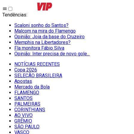
Tendências
:
Scaloni sonho do Santos?
Malcom na mira do Flamengo
Opinião: Joia da base do Cruzeiro
Memphis na Libertadores?
Fla monitora Fábio Silva
Opinião: Inter precisa de novo gole...
NOTÍCIAS RECENTES
Copa 2026
SELEÇÃO BRASILEIRA
Apostas
Mercado da Bola
FLAMENGO
SANTOS
PALMEIRAS
CORINTHIANS
AO VIVO
GRÊMIO
SĀO PAULO
VASCO