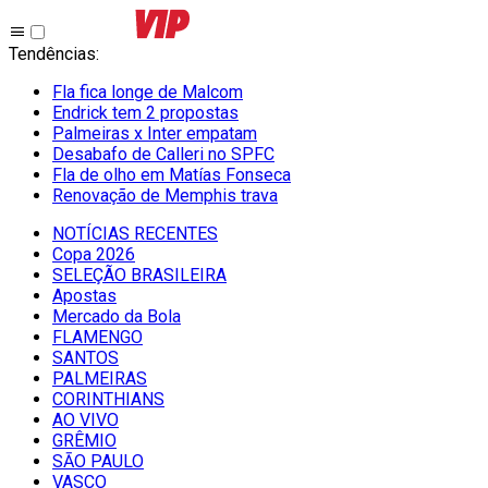
Tendências
:
Fla fica longe de Malcom
Endrick tem 2 propostas
Palmeiras x Inter empatam
Desabafo de Calleri no SPFC
Fla de olho em Matías Fonseca
Renovação de Memphis trava
NOTÍCIAS RECENTES
Copa 2026
SELEÇÃO BRASILEIRA
Apostas
Mercado da Bola
FLAMENGO
SANTOS
PALMEIRAS
CORINTHIANS
AO VIVO
GRÊMIO
SĀO PAULO
VASCO