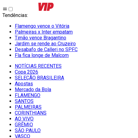
Tendências
:
Flamengo vence o Vitória
Palmeiras x Inter empatam
Timão vence Bragantino
Jardim se rende ao Cruzeiro
Desabafo de Calleri no SPFC
Fla fica longe de Malcom
NOTÍCIAS RECENTES
Copa 2026
SELEÇÃO BRASILEIRA
Apostas
Mercado da Bola
FLAMENGO
SANTOS
PALMEIRAS
CORINTHIANS
AO VIVO
GRÊMIO
SĀO PAULO
VASCO