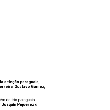
o
da seleção paraguaia,
erreira
:
Gustavo Gómez,
lém do trio paraguaio,
r
Joaquín Piquerez
e