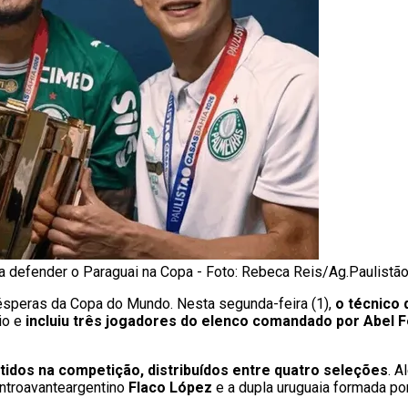
ra defender o Paraguai na Copa - Foto: Rebeca Reis/Ag.Paulistã
vésperas da Copa do Mundo. Nesta segunda-feira (1),
o técnico 
io e
incluiu três jogadores do elenco comandado por Abel F
idos na competição, distribuídos entre quatro seleções
. A
entroavanteargentino
Flaco López
e a dupla uruguaia formada po