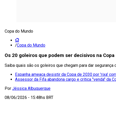
Copa do Mundo
/
Copa do Mundo
Os 20 goleiros que podem ser decisivos na Cop
Saiba quais são os goleiros que chegam para dar segurança 
Espanha ameaça desistir da Copa de 2030 por 'rixa' co
Assessor da Fifa abandona cargo e critica "venda" da C
Por
Jéssica Albuquerque
08/06/2026 - 15:48hs BRT