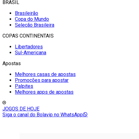
BRASIL
Brasileirão
Copa do Mundo
Seleção Brasileira
COPAS CONTINENTAIS
Libertadores
Sul-Americana
Apostas
Melhores casas de apostas
Promoções para apostar
Palpites
Melhores apps de apostas
JOGOS DE HOJE
Siga o canal do Bolavip no WhatsApp