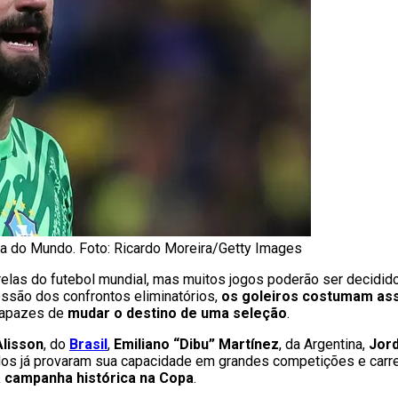
opa do Mundo. Foto: Ricardo Moreira/Getty Images
elas do futebol mundial, mas muitos jogos poderão ser decidid
essão dos confrontos eliminatórios,
os goleiros costumam ass
 capazes de
mudar o destino de uma seleção
.
Alisson
, do
Brasil
,
Emiliano “Dibu” Martínez
, da Argentina,
Jord
odos já provaram sua capacidade em grandes competições e car
 campanha histórica na Copa
.