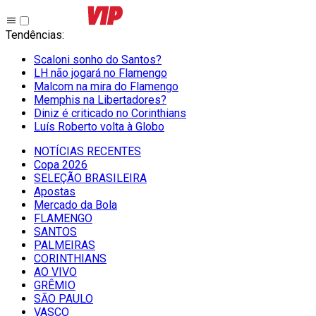
Tendências
:
Scaloni sonho do Santos?
LH não jogará no Flamengo
Malcom na mira do Flamengo
Memphis na Libertadores?
Diniz é criticado no Corinthians
Luís Roberto volta à Globo
NOTÍCIAS RECENTES
Copa 2026
SELEÇÃO BRASILEIRA
Apostas
Mercado da Bola
FLAMENGO
SANTOS
PALMEIRAS
CORINTHIANS
AO VIVO
GRÊMIO
SĀO PAULO
VASCO