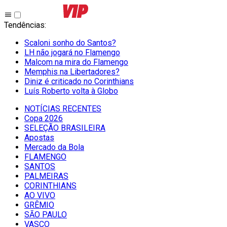
Tendências
:
Scaloni sonho do Santos?
LH não jogará no Flamengo
Malcom na mira do Flamengo
Memphis na Libertadores?
Diniz é criticado no Corinthians
Luís Roberto volta à Globo
NOTÍCIAS RECENTES
Copa 2026
SELEÇÃO BRASILEIRA
Apostas
Mercado da Bola
FLAMENGO
SANTOS
PALMEIRAS
CORINTHIANS
AO VIVO
GRÊMIO
SĀO PAULO
VASCO