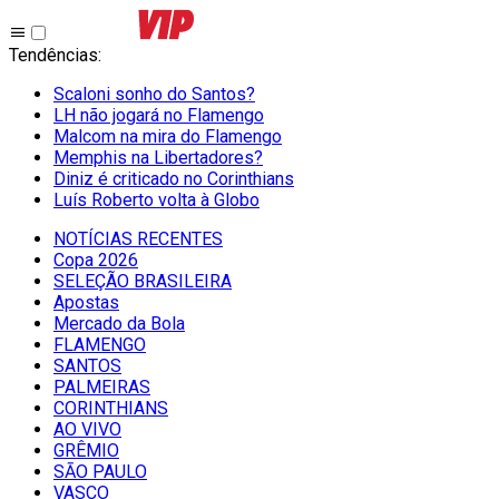
Tendências
:
Scaloni sonho do Santos?
LH não jogará no Flamengo
Malcom na mira do Flamengo
Memphis na Libertadores?
Diniz é criticado no Corinthians
Luís Roberto volta à Globo
NOTÍCIAS RECENTES
Copa 2026
SELEÇÃO BRASILEIRA
Apostas
Mercado da Bola
FLAMENGO
SANTOS
PALMEIRAS
CORINTHIANS
AO VIVO
GRÊMIO
SĀO PAULO
VASCO