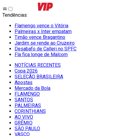
Tendências
:
Flamengo vence o Vitória
Palmeiras x Inter empatam
Timão vence Bragantino
Jardim se rende ao Cruzeiro
Desabafo de Calleri no SPFC
Fla fica longe de Malcom
NOTÍCIAS RECENTES
Copa 2026
SELEÇÃO BRASILEIRA
Apostas
Mercado da Bola
FLAMENGO
SANTOS
PALMEIRAS
CORINTHIANS
AO VIVO
GRÊMIO
SĀO PAULO
VASCO