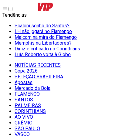
Tendências
:
Scaloni sonho do Santos?
LH não jogará no Flamengo
Malcom na mira do Flamengo
Memphis na Libertadores?
Diniz é criticado no Corinthians
Luís Roberto volta à Globo
NOTÍCIAS RECENTES
Copa 2026
SELEÇÃO BRASILEIRA
Apostas
Mercado da Bola
FLAMENGO
SANTOS
PALMEIRAS
CORINTHIANS
AO VIVO
GRÊMIO
SĀO PAULO
VASCO