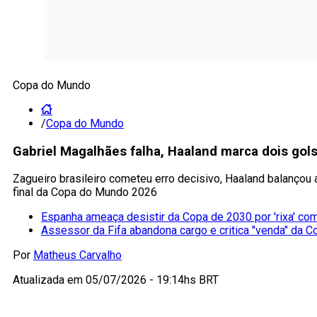
Copa do Mundo
/
Copa do Mundo
Gabriel Magalhães falha, Haaland marca dois gol
Zagueiro brasileiro cometeu erro decisivo, Haaland balançou 
final da Copa do Mundo 2026
Espanha ameaça desistir da Copa de 2030 por 'rixa' co
Assessor da Fifa abandona cargo e critica "venda" da C
Por
Matheus Carvalho
Atualizada em
05/07/2026 - 19:14hs BRT