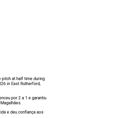
itch at half time during
6 in East Rutherford,
nceu por 2 a 1 e garantiu
l Magalhães.
ida e deu confiança aos