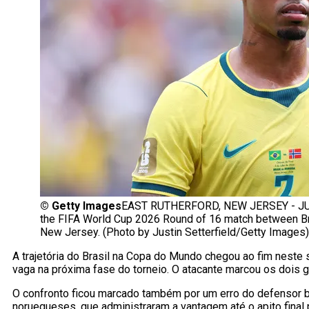
©
Getty Images
EAST RUTHERFORD, NEW JERSEY - JULY 05
the FIFA World Cup 2026 Round of 16 match between Bra
New Jersey. (Photo by Justin Setterfield/Getty Images)
A trajetória do Brasil na Copa do Mundo chegou ao fim neste 
vaga na próxima fase do torneio. O atacante marcou os dois g
O confronto ficou marcado também por um erro do defensor br
noruegueses, que administraram a vantagem até o apito final