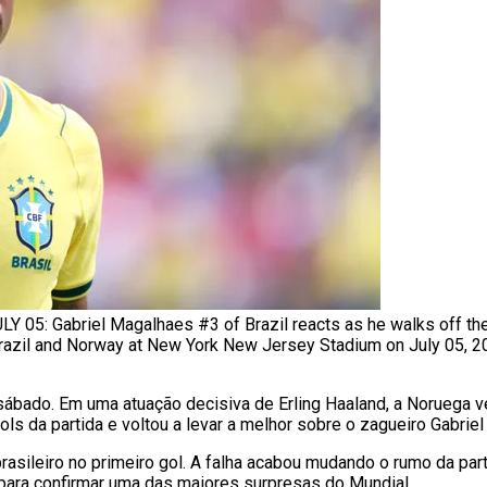
: Gabriel Magalhaes #3 of Brazil reacts as he walks off the p
zil and Norway at New York New Jersey Stadium on July 05, 202
sábado. Em uma atuação decisiva de Erling Haaland, a Noruega ve
ols da partida e voltou a levar a melhor sobre o zagueiro Gabrie
asileiro no primeiro gol. A falha acabou mudando o rumo da part
 para confirmar uma das maiores surpresas do Mundial.