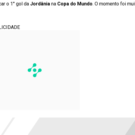
car o 1° gol da
Jordânia
na
Copa do Mundo
. O momento foi mu
LICIDADE