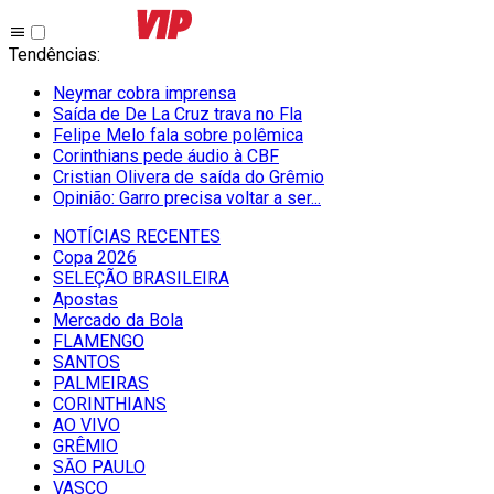
Tendências
:
Neymar cobra imprensa
Saída de De La Cruz trava no Fla
Felipe Melo fala sobre polêmica
Corinthians pede áudio à CBF
Cristian Olivera de saída do Grêmio
Opinião: Garro precisa voltar a ser...
NOTÍCIAS RECENTES
Copa 2026
SELEÇÃO BRASILEIRA
Apostas
Mercado da Bola
FLAMENGO
SANTOS
PALMEIRAS
CORINTHIANS
AO VIVO
GRÊMIO
SĀO PAULO
VASCO