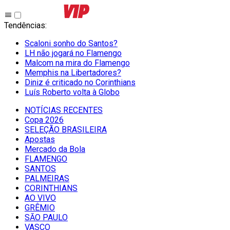
Tendências
:
Scaloni sonho do Santos?
LH não jogará no Flamengo
Malcom na mira do Flamengo
Memphis na Libertadores?
Diniz é criticado no Corinthians
Luís Roberto volta à Globo
NOTÍCIAS RECENTES
Copa 2026
SELEÇÃO BRASILEIRA
Apostas
Mercado da Bola
FLAMENGO
SANTOS
PALMEIRAS
CORINTHIANS
AO VIVO
GRÊMIO
SĀO PAULO
VASCO