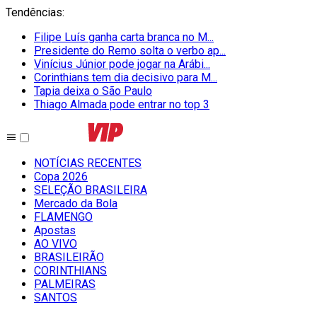
Tendências
:
Filipe Luís ganha carta branca no M...
Presidente do Remo solta o verbo ap...
Vinícius Júnior pode jogar na Arábi...
Corinthians tem dia decisivo para M...
Tapia deixa o São Paulo
Thiago Almada pode entrar no top 3
NOTÍCIAS RECENTES
Copa 2026
SELEÇÃO BRASILEIRA
Mercado da Bola
FLAMENGO
Apostas
AO VIVO
BRASILEIRÃO
CORINTHIANS
PALMEIRAS
SANTOS