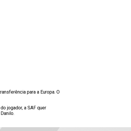
ransferência para a Europa. O
do jogador, a SAF quer
Danilo.