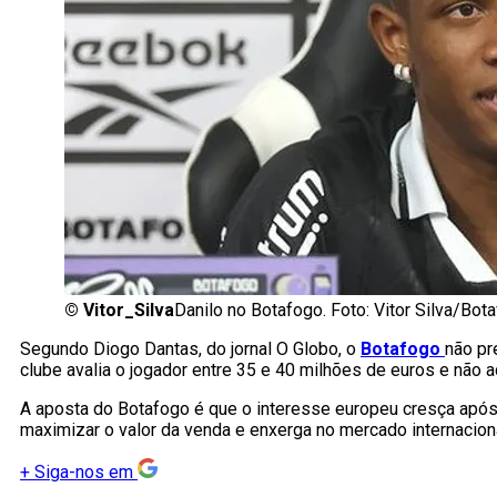
©
Vitor_Silva
Danilo no Botafogo. Foto: Vitor Silva/Bot
Segundo Diogo Dantas, do jornal O Globo, o
Botafogo
não pr
clube avalia o jogador entre 35 e 40 milhões de euros e não a
A aposta do Botafogo é que o interesse europeu cresça após
maximizar o valor da venda e enxerga no mercado internacional
+
Siga-nos em