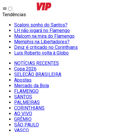
Tendências
:
Scaloni sonho do Santos?
LH não jogará no Flamengo
Malcom na mira do Flamengo
Memphis na Libertadores?
Diniz é criticado no Corinthians
Luís Roberto volta à Globo
NOTÍCIAS RECENTES
Copa 2026
SELEÇÃO BRASILEIRA
Apostas
Mercado da Bola
FLAMENGO
SANTOS
PALMEIRAS
CORINTHIANS
AO VIVO
GRÊMIO
SĀO PAULO
VASCO