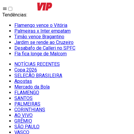
Tendências
:
Flamengo vence o Vitória
Palmeiras x Inter empatam
Timão vence Bragantino
Jardim se rende ao Cruzeiro
Desabafo de Calleri no SPFC
Fla fica longe de Malcom
NOTÍCIAS RECENTES
Copa 2026
SELEÇÃO BRASILEIRA
Apostas
Mercado da Bola
FLAMENGO
SANTOS
PALMEIRAS
CORINTHIANS
AO VIVO
GRÊMIO
SĀO PAULO
VASCO