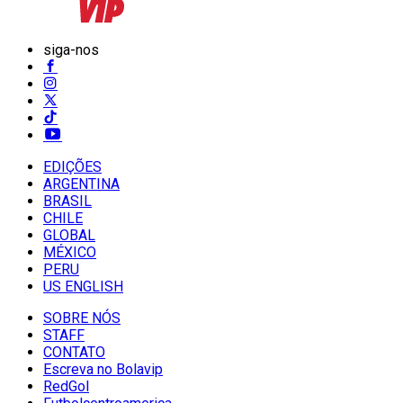
siga-nos
EDIÇÕES
ARGENTINA
BRASIL
CHILE
GLOBAL
MÉXICO
PERU
US ENGLISH
SOBRE NÓS
STAFF
CONTATO
Escreva no Bolavip
RedGol