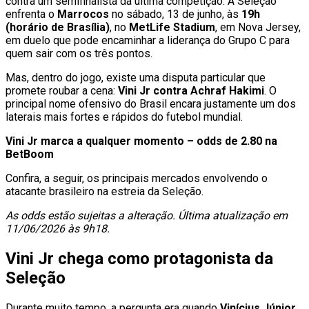
contra um semifinalista da última competição. A Seleção
enfrenta o
Marrocos
no sábado, 13 de junho, às
19h
(horário de Brasília)
, no
MetLife Stadium
, em Nova Jersey,
em duelo que pode encaminhar a liderança do Grupo C para
quem sair com os três pontos.
Mas, dentro do jogo, existe uma disputa particular que
promete roubar a cena:
Vini Jr contra Achraf Hakimi
. O
principal nome ofensivo do Brasil encara justamente um dos
laterais mais fortes e rápidos do futebol mundial.
Vini Jr marca a qualquer momento – odds de 2.80 na
BetBoom
Confira, a seguir, os principais mercados envolvendo o
atacante brasileiro na estreia da Seleção.
As odds estão sujeitas a alteração. Última atualização em
11/06/2026 às 9h18.
Vini Jr chega como protagonista da
Seleção
Durante muito tempo, a pergunta era quando
Vinícius Júnior