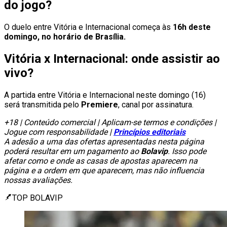
do jogo?
O duelo entre Vitória e Internacional começa às
16h deste
domingo, no horário de Brasília.
Vitória x Internacional: onde assistir ao
vivo?
A partida entre Vitória e Internacional neste domingo (16)
será transmitida pelo
Premiere
, canal por assinatura.
+18 | Conteúdo comercial | Aplicam-se termos e condições |
Jogue com responsabilidade |
Princípios editoriais
A adesão a uma das ofertas apresentadas nesta página
poderá resultar em um pagamento ao
Bolavip
. Isso pode
afetar como e onde as casas de apostas aparecem na
página e a ordem em que aparecem, mas não influencia
nossas avaliações.
TOP BOLAVIP