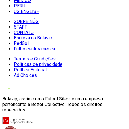
MÉXICO
PERU
US ENGLISH
SOBRE NÓS
STAFF
CONTATO
Escreva no Bolavip
RedGol
Futbolcentroamerica
Termos e Condições
Políticas de privacidade
Política Editorial
Ad Choices
Bolavip, assim como Futbol Sites, é uma empresa
pertencente à Better Collective. Todos os direitos
reservados.