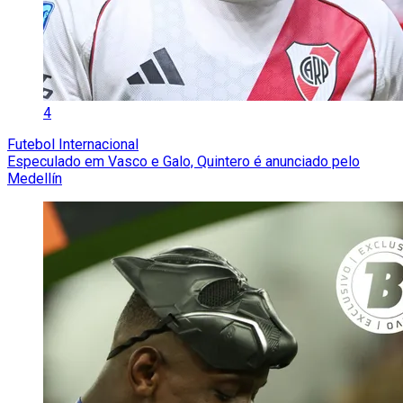
4
Futebol Internacional
Especulado em Vasco e Galo, Quintero é anunciado pelo
Medellín