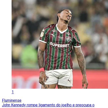
1
Fluminense
John Kennedy rompe ligamento do joelho e preocupa o