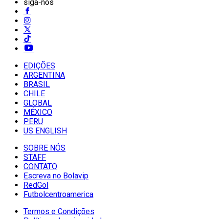
siga-nos
EDIÇÕES
ARGENTINA
BRASIL
CHILE
GLOBAL
MÉXICO
PERU
US ENGLISH
SOBRE NÓS
STAFF
CONTATO
Escreva no Bolavip
RedGol
Futbolcentroamerica
Termos e Condições