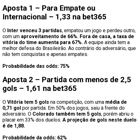
Aposta 1 – Para Empate ou
Internacional – 1,33 na bet365
O
Inter venceu 3 partidas
, empatou um jogo e perdeu outro,
com um
aproveitamento de 66%. Fora de casa, a taxa de
vitória do time aumenta para 67%.
A equipe ainda tem a
melhor defesa do Brasileirão. Ao contrário do adversário, que
não tem conquistas e apenas empates.
Probabilidade das odds: 75%
Aposta 2 – Partida com menos de 2,5
gols – 1,61 na bet365
O
Vitória tem 5 gols
na competição, com uma
média de
0,71 gol
por partida. Em 50% dos jogos, saiu à frente do
adversário. O
Colorado também tem 5 gols
, porém abriu o
placar em 33% dos duelos.
A projeção de gols neste duelo
é de 1,88.
Probabilidade da odds: 62%