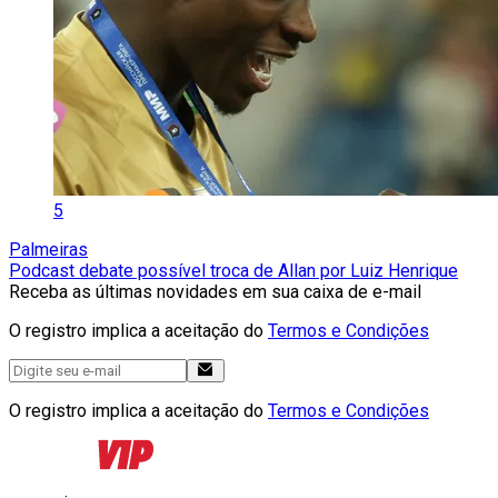
5
Palmeiras
Podcast debate possível troca de Allan por Luiz Henrique
Receba as últimas novidades em sua caixa de e-mail
O registro implica a aceitação do
Termos e Condições
O registro implica a aceitação do
Termos e Condições