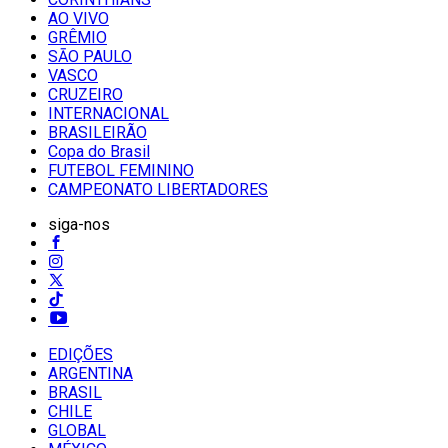
AO VIVO
GRÊMIO
SĀO PAULO
VASCO
CRUZEIRO
INTERNACIONAL
BRASILEIRÃO
Copa do Brasil
FUTEBOL FEMININO
CAMPEONATO LIBERTADORES
siga-nos
EDIÇÕES
ARGENTINA
BRASIL
CHILE
GLOBAL