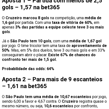
Aposta 1 – Partida com menos de 2,5
gols – 1,57 na bet365
O
Cruzeiro marcou 8 gols
na competição, uma
média de
1,6 gol
por partida. Com uma
taxa de vitória de 60%
, em
apenas
3% das partidas a equipe celeste teve 3 ou mais
gols
.
Já o
São Paulo tem 10 gols
, com uma
média de 1,67 gol
por jogo. O time tricolor tem uma taxa de
aproveitamento de
50%
. Mas, em 5% dos duelos, teve 3 ou mais gols e em 33%
conseguiram abrir o placar.
Existe 67% de chances do
confronto ter mais de 1,5 gol.
Probabilidade das odds: 64%
Aposta 2 – Para mais de 9 escanteios
– 1,61 na bet365
O
São Paulo tem uma média de 10,67 escanteios
por jogo,
sendo 6,00 a favor e 4,67 contra. O
Cruzeiro
registra quase o
mesmo número, ou seja,
10,6 escanteios
por confronto,