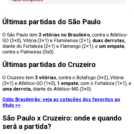
Últimas partidas do São Paulo
O São Paulo tem
3 vitórias no Brasileiro
, contra o Atlético-
GO (3×0), Vitória (3×1) e Fluminense (2×1),
duas derrotas
,
diante do Fortaleza (2×1) e Flamengo (2×1), e
um empate
,
contra o Palmeiras (0x0).
Últimas partidas do Cruzeiro
O Cruzeiro tem
3 vitórias
, contra o Botafogo (3×2), Vitória
(3×1) e Atlético-GO (1×0),
1 empate
, com o Fortaleza (1×1), e
uma derrota,
diante do Atlético-MG (3×0).
Odds Brasileirão: veja as cotações dos favoritos ao
título >>
São Paulo x Cruzeiro: onde e quando
será a partida?