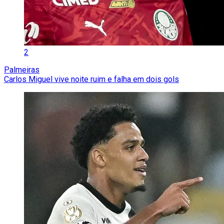
2
Palmeiras
Carlos Miguel vive noite ruim e falha em dois gols