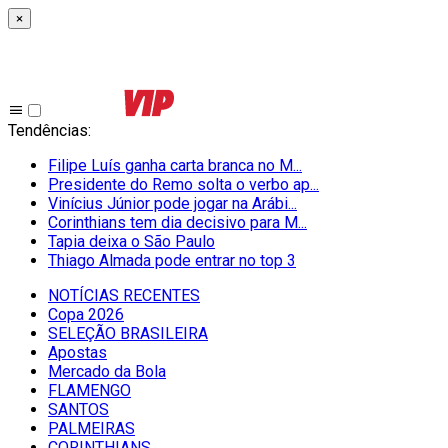
×
Tendências
:
Filipe Luís ganha carta branca no M...
Presidente do Remo solta o verbo ap...
Vinícius Júnior pode jogar na Arábi...
Corinthians tem dia decisivo para M...
Tapia deixa o São Paulo
Thiago Almada pode entrar no top 3
NOTÍCIAS RECENTES
Copa 2026
SELEÇÃO BRASILEIRA
Apostas
Mercado da Bola
FLAMENGO
SANTOS
PALMEIRAS
CORINTHIANS