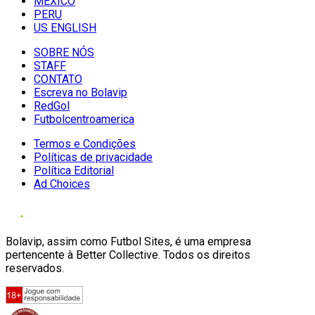
MÉXICO
PERU
US ENGLISH
SOBRE NÓS
STAFF
CONTATO
Escreva no Bolavip
RedGol
Futbolcentroamerica
Termos e Condições
Políticas de privacidade
Política Editorial
Ad Choices
Bolavip, assim como Futbol Sites, é uma empresa
pertencente à Better Collective. Todos os direitos
reservados.