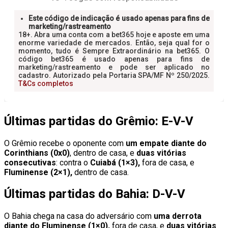
Últimas partidas do Grêmio: E-V-V
O Grêmio recebe o oponente com
um empate diante do
Corinthians (0x0)
, dentro de casa, e
duas vitórias
consecutivas
: contra o
Cuiabá (1×3),
fora de casa, e
Fluminense (2×1),
dentro de casa.
Últimas partidas do Bahia: D-V-V
O Bahia chega na casa do adversário com
uma derrota
diante do Fluminense (1×0),
fora de casa, e
duas vitórias