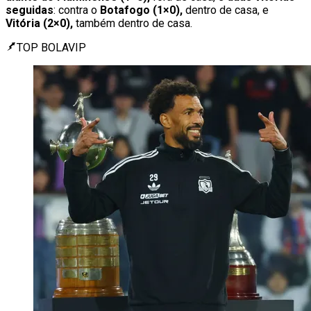
seguidas
: contra o
Botafogo (1×0),
dentro de casa, e
Vitória (2×0),
também dentro de casa.
TOP BOLAVIP