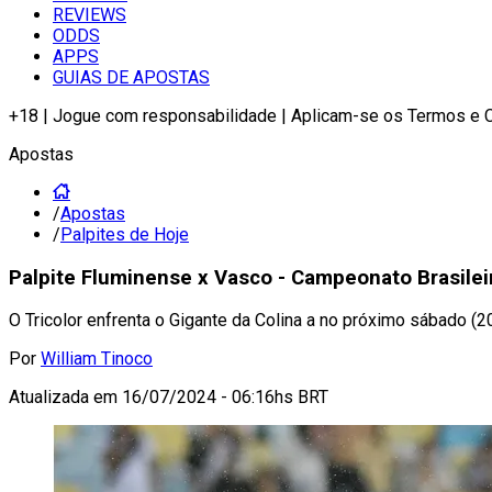
REVIEWS
ODDS
APPS
GUIAS DE APOSTAS
+18 | Jogue com responsabilidade | Aplicam-se os Termos e 
Apostas
/
Apostas
/
Palpites de Hoje
Palpite Fluminense x Vasco - Campeonato Brasilei
O Tricolor enfrenta o Gigante da Colina a no próximo sábado (20
Por
William Tinoco
Atualizada em
16/07/2024 - 06:16hs BRT