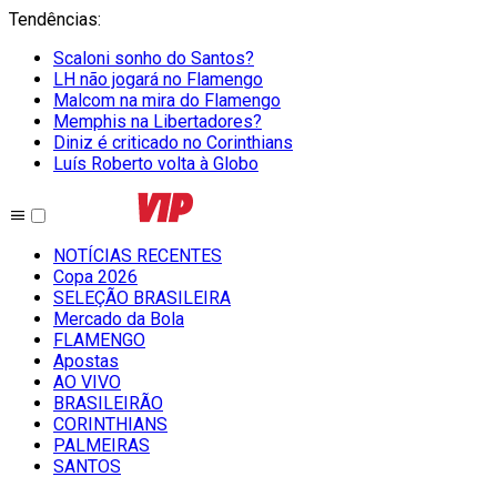
Tendências
:
Scaloni sonho do Santos?
LH não jogará no Flamengo
Malcom na mira do Flamengo
Memphis na Libertadores?
Diniz é criticado no Corinthians
Luís Roberto volta à Globo
NOTÍCIAS RECENTES
Copa 2026
SELEÇÃO BRASILEIRA
Mercado da Bola
FLAMENGO
Apostas
AO VIVO
BRASILEIRÃO
CORINTHIANS
PALMEIRAS
SANTOS