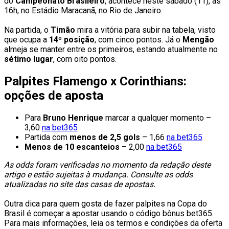
do
Campeonato Brasileiro
, acontece neste sábado (11), às
16h, no Estádio Maracanã, no Rio de Janeiro.
Na partida, o
Timão
mira a vitória para subir na tabela, visto
que ocupa a
14º posição
, com cinco pontos. Já o
Mengão
almeja se manter entre os primeiros, estando atualmente no
sétimo lugar
, com oito pontos.
Palpites Flamengo x Corinthians:
opções de aposta
Para
Bruno Henrique
marcar a qualquer momento –
3,60
na bet365
Partida com
menos de 2,5 gols
– 1,66
na bet365
Menos de 10 escanteios
– 2,00
na bet365
As odds foram verificadas no momento da redação deste
artigo e estão sujeitas à mudança. Consulte as odds
atualizadas no site das casas de apostas.
Outra dica para quem gosta de fazer palpites na Copa do
Brasil é começar a apostar usando o código bônus bet365.
Para mais informações, leia os termos e condições da oferta