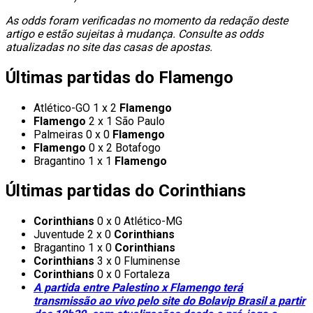
As odds foram verificadas no momento da redação deste
artigo e estão sujeitas à mudança. Consulte as odds
atualizadas no site das casas de apostas.
Últimas partidas do Flamengo
Atlético-GO 1 x 2
Flamengo
Flamengo
2 x 1 São Paulo
Palmeiras 0 x 0
Flamengo
Flamengo
0 x 2 Botafogo
Bragantino 1 x 1
Flamengo
Últimas partidas do Corinthians
Corinthians
0 x 0 Atlético-MG
Juventude 2 x 0
Corinthians
Bragantino 1 x 0
Corinthians
Corinthians
3 x 0 Fluminense
Corinthians
0 x 0 Fortaleza
A partida entre Palestino x Flamengo terá
transmissão ao vivo pelo site do Bolavip Brasil a partir