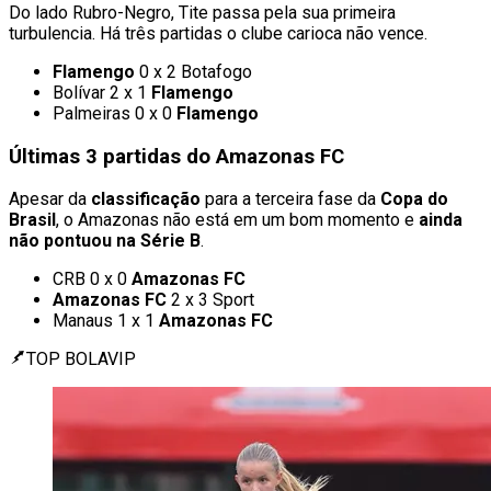
Do lado Rubro-Negro, Tite passa pela sua primeira
turbulencia. Há três partidas o clube carioca não vence.
Flamengo
0 x 2 Botafogo
Bolívar 2 x 1
Flamengo
Palmeiras 0 x 0
Flamengo
Últimas 3 partidas do Amazonas FC
Apesar da
classificação
para a terceira fase da
Copa do
Brasil
, o Amazonas não está em um bom momento e
ainda
não pontuou na Série B
.
CRB 0 x 0
Amazonas FC
Amazonas FC
2 x 3 Sport
Manaus 1 x 1
Amazonas FC
TOP BOLAVIP