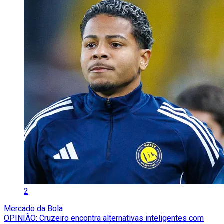
2
Mercado da Bola
OPINIÃO: Cruzeiro encontra alternativas inteligentes com