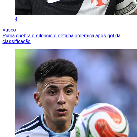
4
Vasco
Puma quebra o silêncio e detalha polêmica após gol da
classificação