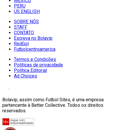
MÉXICO
PERU
US ENGLISH
SOBRE NÓS
STAFF
CONTATO
Escreva no Bolavip
RedGol
Futbolcentroamerica
Termos e Condições
Políticas de privacidade
Política Editorial
Ad Choices
Bolavip, assim como Futbol Sites, é uma empresa
pertencente à Better Collective. Todos os direitos
reservados.