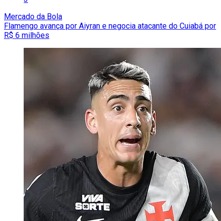
Mercado da Bola
Flamengo avança por Aiyran e negocia atacante do Cuiabá por
R$ 6 milhões