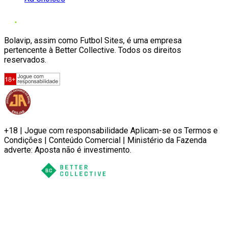
Bolavip, assim como Futbol Sites, é uma empresa
pertencente à Better Collective. Todos os direitos
reservados.
+18 | Jogue com responsabilidade Aplicam-se os Termos e
Condições | Conteúdo Comercial | Ministério da Fazenda
adverte: Aposta não é investimento.