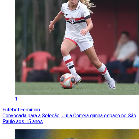
1
Futebol Feminino
Convocada para a Seleção, Júlia Correia ganha espaço no São
Paulo aos 15 anos