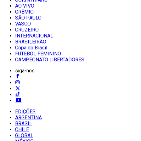
AO VIVO
GRÊMIO
SĀO PAULO
VASCO
CRUZEIRO
INTERNACIONAL
BRASILEIRÃO
Copa do Brasil
FUTEBOL FEMININO
CAMPEONATO LIBERTADORES
siga-nos
EDIÇÕES
ARGENTINA
BRASIL
CHILE
GLOBAL