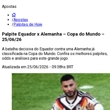
Apostas
/
Apostas
/
Palpites de Hoje
Palpite Equador x Alemanha – Copa do Mundo –
25/06/26
A batalha decisiva do Equador contra uma Alemanha já
classificada na Copa do Mundo. Confira os melhores palpites,
odds e análises para este grande jogo
Atualizada em
25/06/2026 - 09:38hs BRT