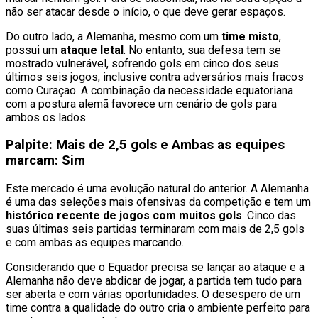
não ser atacar desde o início, o que deve gerar espaços.
Do outro lado, a Alemanha, mesmo com um
time misto
,
possui um
ataque letal
. No entanto, sua defesa tem se
mostrado vulnerável, sofrendo gols em cinco dos seus
últimos seis jogos, inclusive contra adversários mais fracos
como Curaçao. A combinação da necessidade equatoriana
com a postura alemã favorece um cenário de gols para
ambos os lados.
Palpite: Mais de 2,5 gols e Ambas as equipes
marcam: Sim
Este mercado é uma evolução natural do anterior. A Alemanha
é uma das seleções mais ofensivas da competição e tem um
histórico recente de jogos com muitos gols
. Cinco das
suas últimas seis partidas terminaram com mais de 2,5 gols
e com ambas as equipes marcando.
Considerando que o Equador precisa se lançar ao ataque e a
Alemanha não deve abdicar de jogar, a partida tem tudo para
ser aberta e com várias oportunidades. O desespero de um
time contra a qualidade do outro cria o ambiente perfeito para