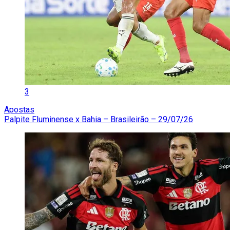
3
Apostas
Palpite Fluminense x Bahia – Brasileirão – 29/07/26