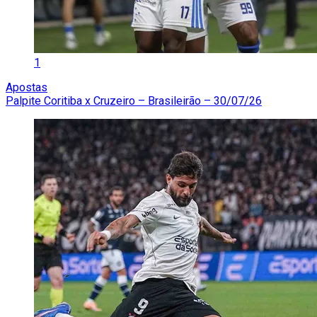
1
Apostas
Palpite Coritiba x Cruzeiro – Brasileirão – 30/07/26