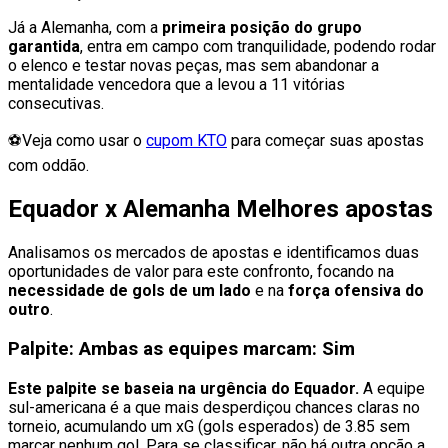
Já a Alemanha, com a
primeira posição do grupo
garantida
, entra em campo com tranquilidade, podendo rodar
o elenco e testar novas peças, mas sem abandonar a
mentalidade vencedora que a levou a 11 vitórias
consecutivas.
⚽Veja como usar o
cupom KTO
para começar suas apostas
com oddão.
Equador x Alemanha Melhores apostas
Analisamos os mercados de apostas e identificamos duas
oportunidades de valor para este confronto, focando na
necessidade de gols de um lado
e na
força ofensiva do
outro
.
Palpite: Ambas as equipes marcam: Sim
Este palpite se baseia na urgência do Equador.
A equipe
sul-americana é a que mais desperdiçou chances claras no
torneio, acumulando um xG (gols esperados) de 3.85 sem
marcar nenhum gol. Para se classificar, não há outra opção a