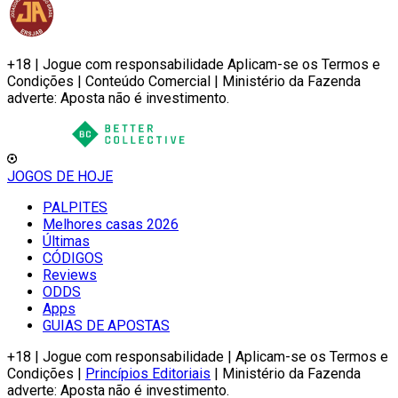
+18 | Jogue com responsabilidade Aplicam-se os Termos e
Condições | Conteúdo Comercial | Ministério da Fazenda
adverte: Aposta não é investimento.
JOGOS DE HOJE
PALPITES
Melhores casas 2026
Últimas
CÓDIGOS
Reviews
ODDS
Apps
GUIAS DE APOSTAS
+18 | Jogue com responsabilidade | Aplicam-se os Termos e
Condições |
Princípios Editoriais
| Ministério da Fazenda
adverte: Aposta não é investimento.