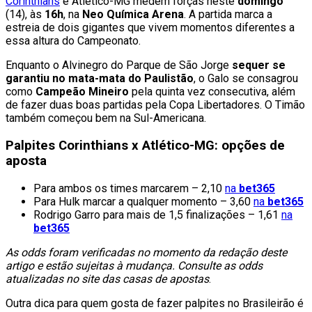
Corinthians
e Atlético-MG medem forças neste
domingo
(14), às
16h
, na
Neo Química Arena
. A partida marca a
estreia de dois gigantes que vivem momentos diferentes a
essa altura do Campeonato.
Enquanto o Alvinegro do Parque de São Jorge
sequer se
garantiu no mata-mata do Paulistão
, o Galo se consagrou
como
Campeão Mineiro
pela quinta vez consecutiva, além
de fazer duas boas partidas pela Copa Libertadores. O Timão
também começou bem na Sul-Americana.
Palpites Corinthians x Atlético-MG: opções de
aposta
Para ambos os times marcarem – 2,10
na
bet365
Para Hulk marcar a qualquer momento – 3,60
na
bet365
Rodrigo Garro para mais de 1,5 finalizações – 1,61
na
bet365
As odds foram verificadas no momento da redação deste
artigo e estão sujeitas à mudança. Consulte as odds
atualizadas no site das casas de apostas
.
Outra dica para quem gosta de fazer palpites no Brasileirão é