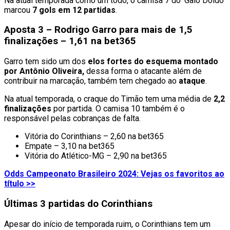
Na atual temporada como um todo, o camisa 7 do ‘Galo Doido’
marcou
7 gols em 12 partidas
.
Aposta 3 – Rodrigo Garro para mais de 1,5
finalizações – 1,61 na bet365
Garro tem sido um dos
elos fortes do esquema montado
por Antônio Oliveira,
dessa forma o atacante além de
contribuir na marcação, também tem chegado ao
ataque
.
Na atual temporada, o craque do Timão tem uma média de
2,2
finalizações
por partida. O camisa 10 também é o
responsável pelas cobranças de falta.
Vitória do Corinthians – 2,60 na bet365
Empate – 3,10 na bet365
Vitória do Atlético-MG – 2,90 na bet365
Odds Campeonato Brasileiro 2024: Vejas os favoritos ao
título >>
Últimas 3 partidas do Corinthians
Apesar do início de temporada ruim, o Corinthians tem um