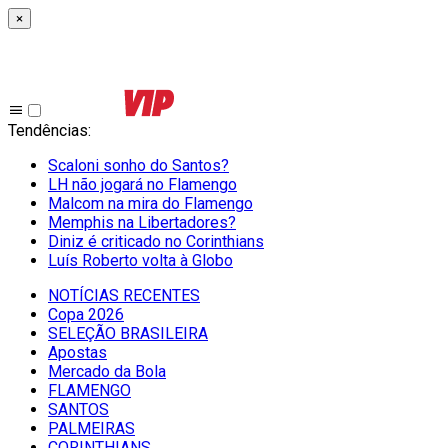
×
Tendências
:
Scaloni sonho do Santos?
LH não jogará no Flamengo
Malcom na mira do Flamengo
Memphis na Libertadores?
Diniz é criticado no Corinthians
Luís Roberto volta à Globo
NOTÍCIAS RECENTES
Copa 2026
SELEÇÃO BRASILEIRA
Apostas
Mercado da Bola
FLAMENGO
SANTOS
PALMEIRAS
CORINTHIANS