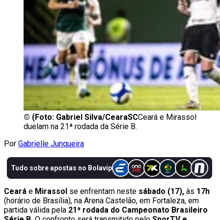
©
(Foto: Gabriel Silva/CearaSC
Ceará e Mirassol
duelam na 21ª rodada da Série B.
Por
Gabrielle Junqueira
Ceará
e
Mirassol
se enfrentam neste
sábado (17),
às
17h
(horário de Brasília), na Arena Castelão, em Fortaleza, em
partida válida pela
21ª rodada do Campeonato Brasileiro
Série B.
O confronto será transmitido pelo
SporTV e