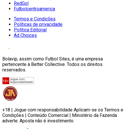
RedGol
Futbolcentroamerica
Termos e Condições
Políticas de privacidade
Política Editorial
Ad Choices
Bolavip, assim como Futbol Sites, é uma empresa
pertencente à Better Collective. Todos os direitos
reservados.
+18 | Jogue com responsabilidade Aplicam-se os Termos e
Condições | Conteúdo Comercial | Ministério da Fazenda
adverte: Aposta não é investimento.