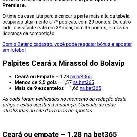
Premiere.
O time da casa luta para alcançar a parte mais alta da tabela,
ocupando atualmente a 7ª posição, com 29 pontos. Do outro
lado, o visitante está em 3º lugar, com 35 pontos, e mira na
liderança da competição.
Com o Betano cadastro, você pode resgatar bônus e apostar
em futebol
Palpites Ceará x Mirassol do Bolavip
Ceará ou Empate
– 1,28
na bet365
Menos de 2,5 gols
– 1,57
na bet365
Mais de 9 escanteios
– 1,66
na bet365
As odds foram verificadas no momento da redação deste
artigo e estão sujeitas à mudança. Consulte as odds
atualizadas no site das casas de apostas.
Ceará ou empate – 1,28 na bet365