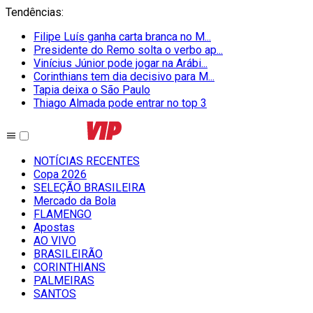
Tendências
:
Filipe Luís ganha carta branca no M...
Presidente do Remo solta o verbo ap...
Vinícius Júnior pode jogar na Arábi...
Corinthians tem dia decisivo para M...
Tapia deixa o São Paulo
Thiago Almada pode entrar no top 3
NOTÍCIAS RECENTES
Copa 2026
SELEÇÃO BRASILEIRA
Mercado da Bola
FLAMENGO
Apostas
AO VIVO
BRASILEIRÃO
CORINTHIANS
PALMEIRAS
SANTOS