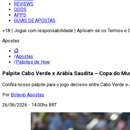
REVIEWS
ODDS
APPS
GUIAS DE APOSTAS
+18 | Jogue com responsabilidade | Aplicam-se os Termos e 
Apostas
/
Apostas
/
Palpites de Hoje
Palpite Cabo Verde x Arábia Saudita – Copa do M
Confira nosso palpite para o jogo decisivo entre Cabo Verde e
Por
Bolavip Apostas
26/06/2026 - 14:00hs BRT