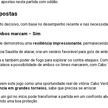
s apostas nesta partida com oddão.
apostas
to decisivo, com base no desempenho recente e nas necessida
Ambos marcam – Sim
rde demonstrou uma
resiliência impressionante
, permanecendo 
a Saudita de atacar, cria um cenário favorável para gols de amb
ta e também poder de fogo para explorar os contra-ataques. Co
rtalece a possibilidade de ambos os times marcarem, com Cabo V
em este jogo como uma oportunidade real de vitória. Cabo Ver
ncia em grandes torneios
, sabe que precisa se arriscar.
um gol no início pode transformar a partida em um confronto abe
endo uma boa proteção.