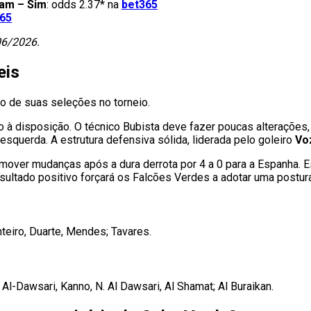
am – Sim
: odds 2.37* na
bet365
65
06/2026.
eis
o de suas seleções no torneio.
 à disposição. O técnico Bubista deve fazer poucas alterações
-esquerda. A estrutura defensiva sólida, liderada pelo goleiro
Vo
over mudanças após a dura derrota por 4 a 0 para a Espanha. 
esultado positivo forçará os Falcões Verdes a adotar uma postur
nteiro, Duarte, Mendes; Tavares.
; Al-Dawsari, Kanno, N. Al Dawsari, Al Shamat; Al Buraikan.