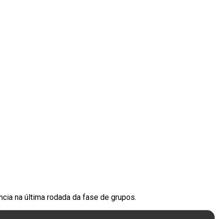
cia na última rodada da fase de grupos.