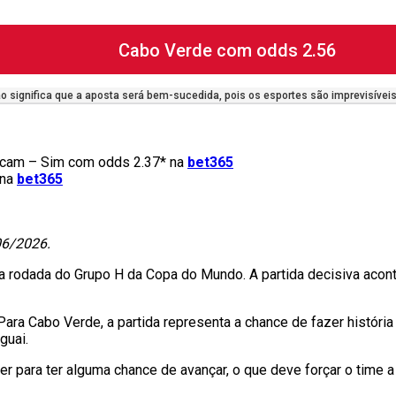
rcam – Sim com odds 2.37* na
bet365
 na
bet365
06/2026.
ma rodada do Grupo H da Copa do Mundo. A partida decisiva acont
ara Cabo Verde, a partida representa a chance de fazer história
guai.
r para ter alguma chance de avançar, o que deve forçar o time a