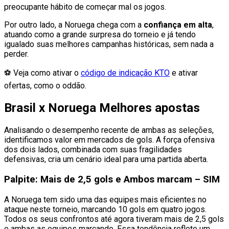
preocupante hábito de começar mal os jogos.
Por outro lado, a Noruega chega com a
confiança em alta
,
atuando como a grande surpresa do torneio e já tendo
igualado suas melhores campanhas históricas, sem nada a
perder.
⚽ Veja como ativar o
código de indicação KTO
e ativar
ofertas, como o oddão.
Brasil x Noruega Melhores apostas
Analisando o desempenho recente de ambas as seleções,
identificamos valor em mercados de gols. A força ofensiva
dos dois lados, combinada com suas fragilidades
defensivas, cria um cenário ideal para uma partida aberta.
Palpite: Mais de 2,5 gols e Ambos marcam – SIM
A Noruega tem sido uma das equipes mais eficientes no
ataque neste torneio, marcando 10 gols em quatro jogos.
Todos os seus confrontos até agora tiveram mais de 2,5 gols
e ambas as equipes marcando. Essa tendência reflete um