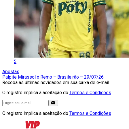
5
Apostas
Palpite Mirassol x Remo – Brasileirão – 29/07/26
Receba as últimas novidades em sua caixa de e-mail
O registro implica a aceitação do
Termos e Condições
O registro implica a aceitação do
Termos e Condições