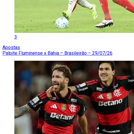
3
Apostas
Palpite Fluminense x Bahia – Brasileirão – 29/07/26