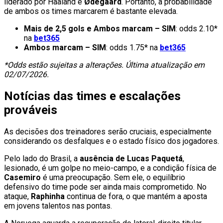
liderado por Haaland e
Ødegaard
. Portanto, a probabilidade
de ambos os times marcarem é bastante elevada.
Mais de 2,5 gols e Ambos marcam – SIM
: odds 2.10*
na
bet365
Ambos marcam – SIM
: odds 1.75* na
bet365
*Odds estão sujeitas a alterações. Última atualização em
02/07/2026.
Notícias das times e escalações
prováveis
As decisões dos treinadores serão cruciais, especialmente
considerando os desfalques e o estado físico dos jogadores.
Pelo lado do Brasil, a
ausência de Lucas Paquetá
,
lesionado, é um golpe no meio-campo, e a condição física de
Casemiro
é uma preocupação. Sem ele, o equilíbrio
defensivo do time pode ser ainda mais comprometido. No
ataque,
Raphinha
continua de fora, o que mantém a aposta
em jovens talentos nas pontas.