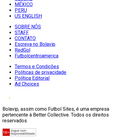
MÉXICO
PERU
US ENGLISH
SOBRE NÓS
STAFF
CONTATO
Escreva no Bolavip
RedGol
Futbolcentroamerica
Termos e Condições
Políticas de privacidade
Política Editorial
Ad Choices
Bolavip, assim como Futbol Sites, é uma empresa
pertencente à Better Collective. Todos os direitos
reservados.