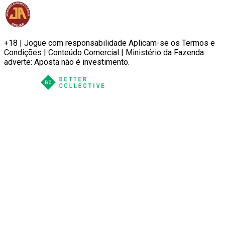
+18 | Jogue com responsabilidade Aplicam-se os Termos e
Condições | Conteúdo Comercial | Ministério da Fazenda
adverte: Aposta não é investimento.