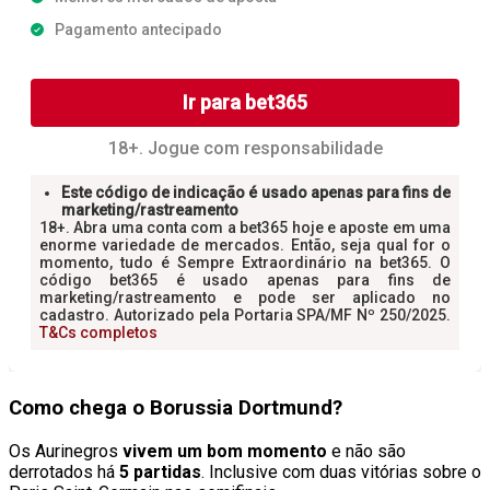
Como chega o Borussia Dortmund?
Os Aurinegros
vivem um bom momento
e não são
derrotados há
5 partidas
. Inclusive com duas vitórias sobre o