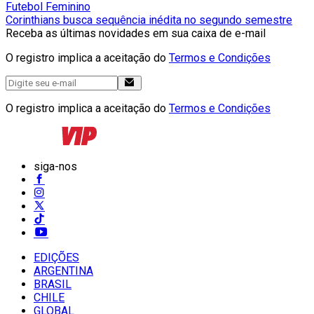
Futebol Feminino
Corinthians busca sequência inédita no segundo semestre
Receba as últimas novidades em sua caixa de e-mail
O registro implica a aceitação do
Termos e Condições
O registro implica a aceitação do
Termos e Condições
siga-nos
EDIÇÕES
ARGENTINA
BRASIL
CHILE
GLOBAL