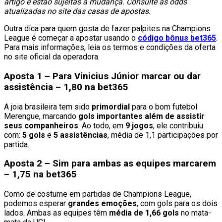
artigo e estão sujeitas à mudança. Consulte as odds
atualizadas no site das casas de apostas.
Outra dica para quem gosta de fazer palpites na Champions
League é começar a apostar usando o
código bônus bet365
.
Para mais informações, leia os termos e condições da oferta
no site oficial da operadora.
Aposta 1 – Para Vinicius Júnior marcar ou dar
assistência – 1,80 na bet365
A joia brasileira tem sido
primordial
para o bom futebol
Merengue, marcando
gols importantes além de assistir
seus companheiros
. Ao todo, em
9 jogos
, ele contribuiu
com:
5 gols
e
5 assistências
, média de 1,1 participações por
partida.
Aposta 2 – Sim para ambas as equipes marcarem
– 1,75 na bet365
Como de costume em partidas de Champions League,
podemos esperar
grandes emoções
, com gols para os dois
lados. Ambas as equipes têm
média de 1,66 gols
no mata-