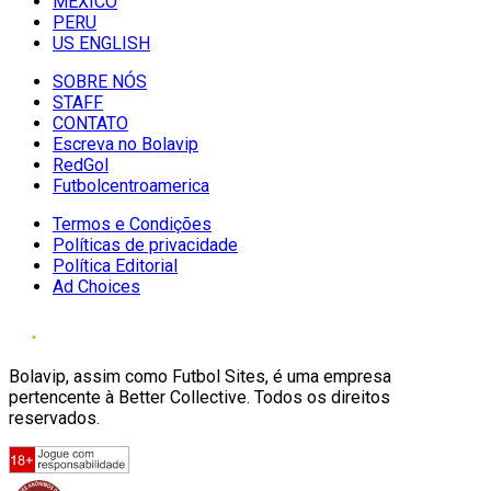
MÉXICO
PERU
US ENGLISH
SOBRE NÓS
STAFF
CONTATO
Escreva no Bolavip
RedGol
Futbolcentroamerica
Termos e Condições
Políticas de privacidade
Política Editorial
Ad Choices
Bolavip, assim como Futbol Sites, é uma empresa
pertencente à Better Collective. Todos os direitos
reservados.