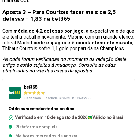
mata da UCL.
Aposta 3 – Para Courtois fazer mais de 2,5
defesas – 1,83 na bet365
Com
média de 4,2 defesas por jogo
, a expectativa é de que
ele tenha trabalho novamente. Mesmo com um grande elenco,
o Real Madrid
cede espaços e é constantemente vazado
,
Thibaut Courtois sofre 1,1 gols por partida na Champions.
As odds foram verificadas no momento da redação deste
artigo e estão sujeitas à mudança. Consulte as odds
atualizadas no site das casas de apostas.