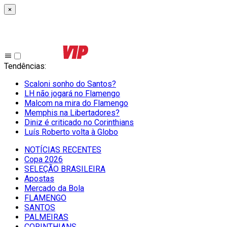
×
Tendências
:
Scaloni sonho do Santos?
LH não jogará no Flamengo
Malcom na mira do Flamengo
Memphis na Libertadores?
Diniz é criticado no Corinthians
Luís Roberto volta à Globo
NOTÍCIAS RECENTES
Copa 2026
SELEÇÃO BRASILEIRA
Apostas
Mercado da Bola
FLAMENGO
SANTOS
PALMEIRAS
CORINTHIANS