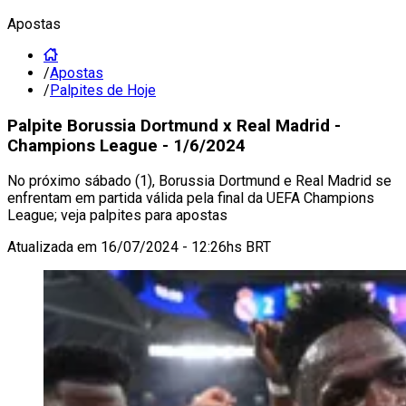
Apostas
/
Apostas
/
Palpites de Hoje
Palpite Borussia Dortmund x Real Madrid -
Champions League - 1/6/2024
No próximo sábado (1), Borussia Dortmund e Real Madrid se
enfrentam em partida válida pela final da UEFA Champions
League; veja palpites para apostas
Atualizada em
16/07/2024 - 12:26hs BRT