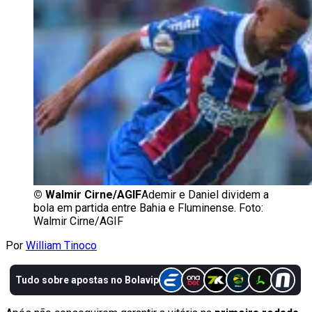
©
Walmir Cirne/AGIF
Ademir e Daniel dividem a
bola em partida entre Bahia e Fluminense. Foto:
Walmir Cirne/AGIF
Por
William Tinoco