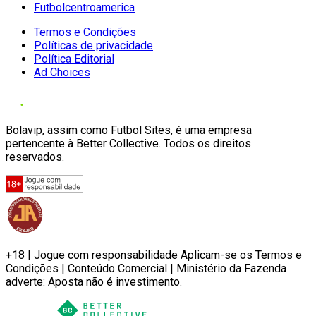
Futbolcentroamerica
Termos e Condições
Políticas de privacidade
Política Editorial
Ad Choices
Bolavip, assim como Futbol Sites, é uma empresa
pertencente à Better Collective. Todos os direitos
reservados.
+18 | Jogue com responsabilidade Aplicam-se os Termos e
Condições | Conteúdo Comercial | Ministério da Fazenda
adverte: Aposta não é investimento.