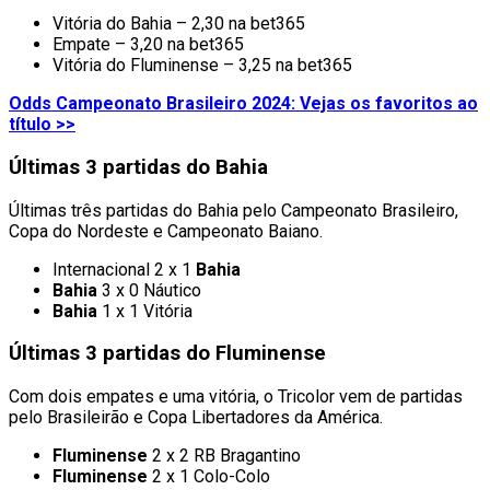
Vitória do Bahia – 2,30 na bet365
Empate – 3,20 na bet365
Vitória do Fluminense – 3,25 na bet365
Odds Campeonato Brasileiro 2024: Vejas os favoritos ao
título >>
Últimas 3 partidas do Bahia
Últimas três partidas do Bahia pelo Campeonato Brasileiro,
Copa do Nordeste e Campeonato Baiano.
Internacional 2 x 1
Bahia
Bahia
3 x 0 Náutico
Bahia
1 x 1 Vitória
Últimas 3 partidas do Fluminense
Com dois empates e uma vitória, o Tricolor vem de partidas
pelo Brasileirão e Copa Libertadores da América.
Fluminense
2 x 2 RB Bragantino
Fluminense
2 x 1 Colo-Colo