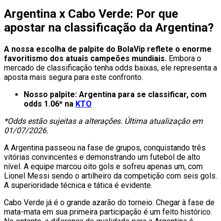
Argentina x Cabo Verde: Por que
apostar na classificação da Argentina?
A nossa escolha de palpite do BolaVip reflete o enorme
favoritismo dos atuais campeões mundiais.
Embora o
mercado de classificação tenha odds baixas, ele representa a
aposta mais segura para este confronto.
Nosso palpite: Argentina para se classificar, com
odds 1.06* na
KTO
*Odds estão sujeitas a alterações. Última atualização em
01/07/2026.
A Argentina passeou na fase de grupos, conquistando três
vitórias convincentes e demonstrando um futebol de alto
nível. A equipe marcou oito gols e sofreu apenas um, com
Lionel Messi sendo o artilheiro da competição com seis gols.
A superioridade técnica e tática é evidente.
Cabo Verde já é o grande azarão do torneio. Chegar à fase de
mata-mata em sua primeira participação é um feito histórico.