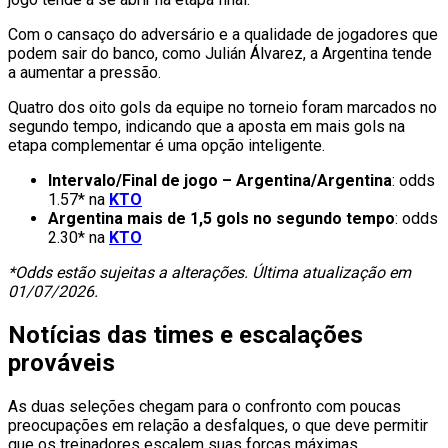
Com o cansaço do adversário e a qualidade de jogadores que
podem sair do banco, como Julián Álvarez, a Argentina tende
a aumentar a pressão.
Quatro dos oito gols da equipe no torneio foram marcados no
segundo tempo, indicando que a aposta em mais gols na
etapa complementar é uma opção inteligente.
Intervalo/Final de jogo – Argentina/Argentina
: odds
1.57* na
KTO
Argentina mais de 1,5 gols no segundo tempo
: odds
2.30* na
KTO
*Odds estão sujeitas a alterações. Última atualização em
01/07/2026.
Notícias das times e escalações
prováveis
As duas seleções chegam para o confronto com poucas
preocupações em relação a desfalques, o que deve permitir
que os treinadores escalem suas forças máximas.