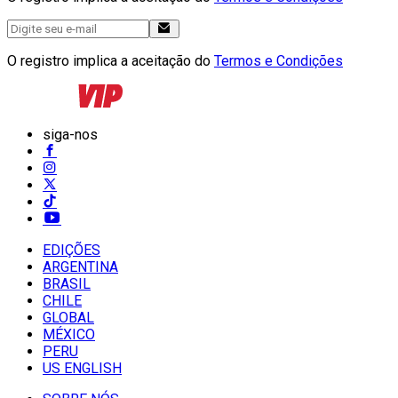
O registro implica a aceitação do
Termos e Condições
siga-nos
EDIÇÕES
ARGENTINA
BRASIL
CHILE
GLOBAL
MÉXICO
PERU
US ENGLISH