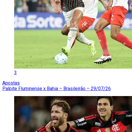
3
Apostas
Palpite Fluminense x Bahia – Brasileirão – 29/07/26