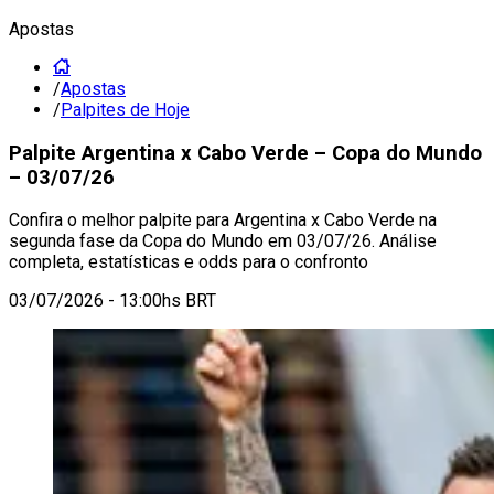
Apostas
/
Apostas
/
Palpites de Hoje
Palpite Argentina x Cabo Verde – Copa do Mundo
– 03/07/26
Confira o melhor palpite para Argentina x Cabo Verde na
segunda fase da Copa do Mundo em 03/07/26. Análise
completa, estatísticas e odds para o confronto
03/07/2026 - 13:00hs BRT