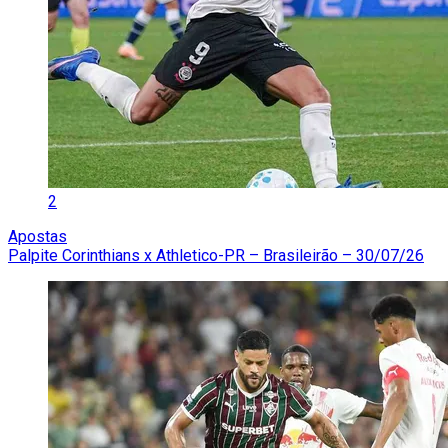
2
Apostas
Palpite Corinthians x Athletico-PR – Brasileirão – 30/07/26