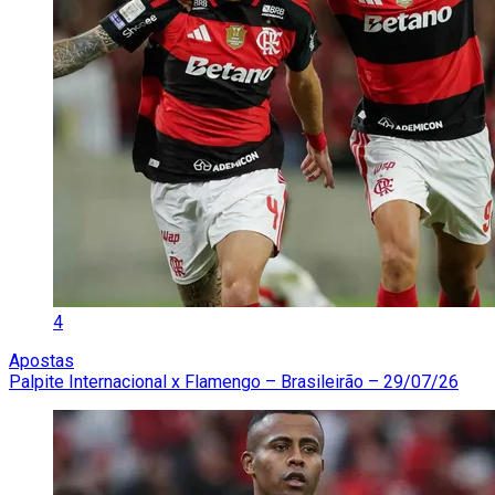
4
Apostas
Palpite Internacional x Flamengo – Brasileirão – 29/07/26