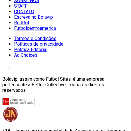
SOBRE NÓS
STAFF
CONTATO
Escreva no Bolavip
RedGol
Futbolcentroamerica
Termos e Condições
Políticas de privacidade
Política Editorial
Ad Choices
Bolavip, assim como Futbol Sites, é uma empresa
pertencente à Better Collective. Todos os direitos
reservados.
+18 | Jogue com responsabilidade Aplicam-se os Termos e