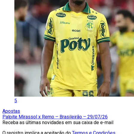
5
Apostas
Palpite Mirassol x Remo – Brasileirão – 29/07/26
Receba as últimas novidades em sua caixa de e-mail
O registro implica a aceitação do
Termos e Condições