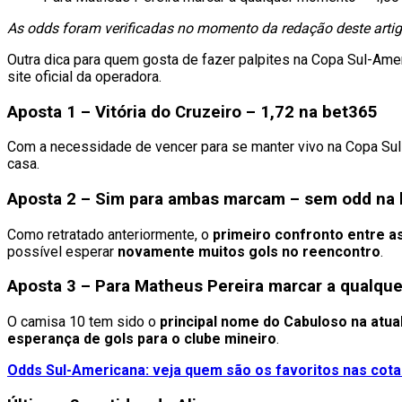
As odds foram verificadas no momento da redação deste artig
Outra dica para quem gosta de fazer palpites na Copa Sul-Am
site oficial da operadora.
Aposta 1 – Vitória do Cruzeiro – 1,72 na bet365
Com a necessidade de vencer para se manter vivo na Copa Su
casa.
Aposta 2 – Sim para ambas marcam – sem odd na
Como retratado anteriormente, o
primeiro confronto entre as
possível esperar
novamente muitos gols no reencontro
.
Aposta 3 – Para Matheus Pereira marcar a qualqu
O camisa 10 tem sido o
principal nome do Cabuloso na atu
esperança de gols para o clube mineiro
.
Odds Sul-Americana: veja quem são os favoritos nas cot