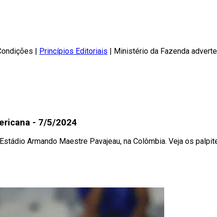
Condições |
Princípios Editoriais
| Ministério da Fazenda adverte
mericana - 7/5/2024
no Estádio Armando Maestre Pavajeau, na Colômbia. Veja os palpit