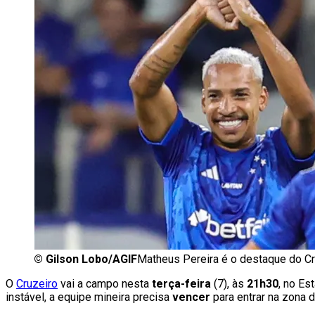
©
Gilson Lobo/AGIF
Matheus Pereira é o destaque do Cr
O
Cruzeiro
vai a campo nesta
terça-feira
(7), às
21h30
, no Es
instável, a equipe mineira precisa
vencer
para entrar na zona d