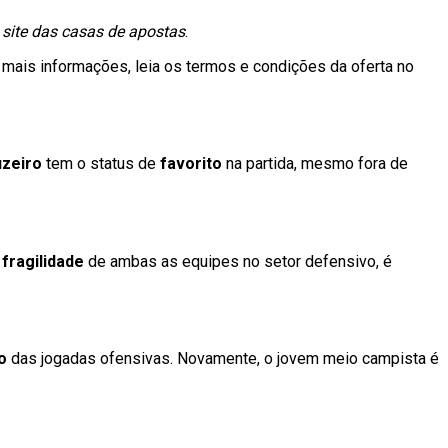
 site das casas de apostas
.
a mais informações, leia os termos e condições da oferta no
uzeiro
tem o status de
favorito
na partida, mesmo fora de
a
fragilidade
de ambas as equipes no setor defensivo, é
o
das jogadas ofensivas. Novamente, o jovem meio campista é