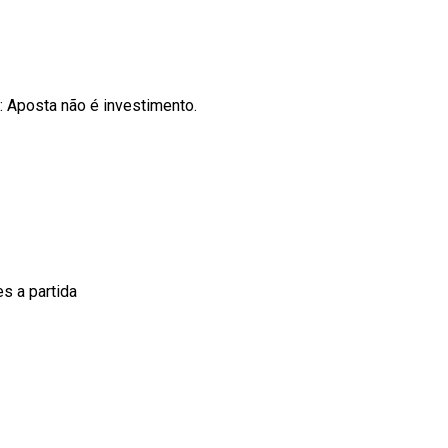
: Aposta não é investimento.
es a partida