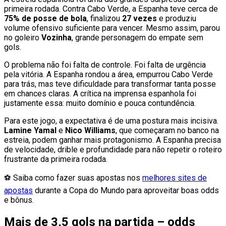
primeira rodada. Contra Cabo Verde, a Espanha teve cerca de
75% de posse de bola
, finalizou
27 vezes
e produziu
volume ofensivo suficiente para vencer. Mesmo assim, parou
no goleiro
Vozinha
, grande personagem do empate sem
gols.
O problema não foi falta de controle. Foi falta de urgência
pela vitória. A Espanha rondou a área, empurrou Cabo Verde
para trás, mas teve dificuldade para transformar tanta posse
em chances claras. A crítica na imprensa espanhola foi
justamente essa: muito domínio e pouca contundência.
Para este jogo, a expectativa é de uma postura mais incisiva.
Lamine Yamal
e
Nico Williams
, que começaram no banco na
estreia, podem ganhar mais protagonismo. A Espanha precisa
de velocidade, drible e profundidade para não repetir o roteiro
frustrante da primeira rodada.
⚽ Saiba como fazer suas apostas nos
melhores sites de
apostas
durante a Copa do Mundo para aproveitar boas odds
e bônus.
Mais de 3,5 gols na partida – odds