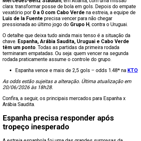
Mercedes-Benz Stadium
, em Atlanta, com uma missão
clara: transformar posse de bola em gols. Depois do empate
vexatório por
0 a 0 com Cabo Verde
na estreia, a equipe de
Luis de la Fuente
precisa vencer para não chegar
pressionada ao último jogo do
Grupo H
, contra o Uruguai.
O detalhe que deixa tudo ainda mais tenso é a situação da
chave.
Espanha, Arábia Saudita, Uruguai e Cabo Verde
têm um ponto
. Todas as partidas da primeira rodada
terminaram empatadas. Ou seja: quem vencer na segunda
rodada praticamente assume o controle do grupo.
Espanha vence e mais de 2,5 gols – odds 1.48* na
KTO
As odds estão sujeitas a alteração. Última atualização em
20/06/2026 às 18h28.
Confira, a seguir, os principais mercados para Espanha x
Arábia Saudita.
Espanha precisa responder após
tropeço inesperado
A estreia espanhola foi uma das grandes surpresas da