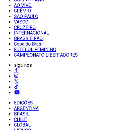
AO VIVO
GRÊMIO
SĀO PAULO
VASCO
CRUZEIRO
INTERNACIONAL
BRASILEIRÃO
Copa do Brasil
FUTEBOL FEMININO
CAMPEONATO LIBERTADORES
siga-nos
EDIÇÕES
ARGENTINA
BRASIL
CHILE
GLOBAL