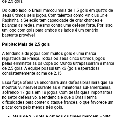
de 2,5 gols.
Do outro lado, o Brasil marcou mais de 1,5 gols em quatro de
seus últimos seis jogos. Com talentos como Vinicius Jr. e
Raphinha, a Seleção tem capacidade de criar chances e
balançar as redes, mesmo contra uma defesa forte. Por isso,
um jogo com gols para ambos os lados é um cenário
bastante provável.
Palpite: Mais de 2,5 gols
A tendência de jogos com muitos gols é uma marca
registrada da França. Todos os seus cinco últimos jogos
pelas eliminatórias da Copa do Mundo ultrapassaram a marca
de 2,5 gols. A equipe possui um xG (gols esperados)
consistentemente acima de 2.15.
Essa força ofensiva encontrará uma defesa brasileira que se
mostrou vulnerável durante as eliminatórias sul-americanas,
sofrendo 17 gols em 18 jogos. Com desfalques importantes
no setor defensivo, a tendência é que o Brasil tenha
dificuldades para conter o ataque francês, o que favorece um
placar com pelo menos três gols.
Mais de 2,5 gols e Ambos os times marcam – SIM
: