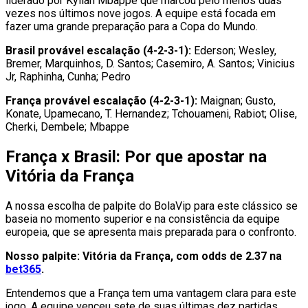
liderado por Kylian Mbappé que marcou pelo menos duas
vezes nos últimos nove jogos. A equipe está focada em
fazer uma grande preparação para a Copa do Mundo.
Brasil provável escalação (4-2-3-1):
Ederson; Wesley,
Bremer, Marquinhos, D. Santos; Casemiro, A. Santos; Vinicius
Jr, Raphinha, Cunha; Pedro
França provável escalação (4-2-3-1):
Maignan; Gusto,
Konate, Upamecano, T. Hernandez; Tchouameni, Rabiot; Olise,
Cherki, Dembele; Mbappe
França x Brasil: Por que apostar na
Vitória da França
A nossa escolha de palpite do BolaVip para este clássico se
baseia no momento superior e na consistência da equipe
europeia, que se apresenta mais preparada para o confronto.
Nosso palpite: Vitória da França, com odds de 2.37 na
bet365
.
Entendemos que a França tem uma vantagem clara para este
jogo. A equipe venceu sete de suas últimas dez partidas