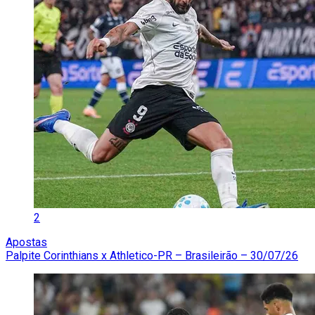
2
Apostas
Palpite Corinthians x Athletico-PR – Brasileirão – 30/07/26