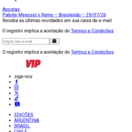
Apostas
Palpite Mirassol x Remo – Brasileirão – 29/07/26
Receba as últimas novidades em sua caixa de e-mail
O registro implica a aceitação do
Termos e Condições
O registro implica a aceitação do
Termos e Condições
siga-nos
EDIÇÕES
ARGENTINA
BRASIL
CHILE