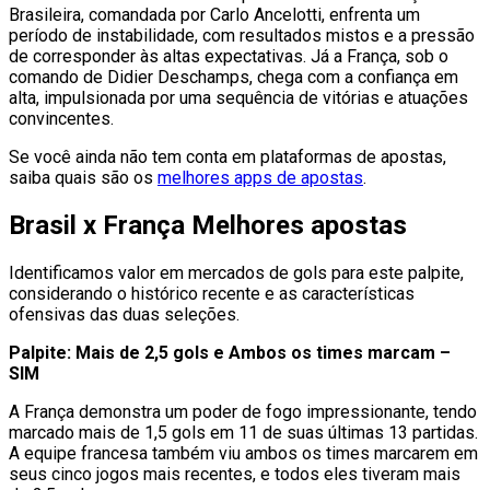
Brasileira, comandada por Carlo Ancelotti, enfrenta um
período de instabilidade, com resultados mistos e a pressão
de corresponder às altas expectativas. Já a França, sob o
comando de Didier Deschamps, chega com a confiança em
alta, impulsionada por uma sequência de vitórias e atuações
convincentes.
Se você ainda não tem conta em plataformas de apostas,
saiba quais são os
melhores apps de apostas
.
Brasil x França Melhores apostas
Identificamos valor em mercados de gols para este palpite,
considerando o histórico recente e as características
ofensivas das duas seleções.
Palpite: Mais de 2,5 gols e Ambos os times marcam –
SIM
A França demonstra um poder de fogo impressionante, tendo
marcado mais de 1,5 gols em 11 de suas últimas 13 partidas.
A equipe francesa também viu ambos os times marcarem em
seus cinco jogos mais recentes, e todos eles tiveram mais