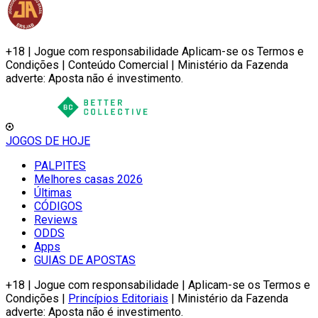
+18 | Jogue com responsabilidade Aplicam-se os Termos e
Condições | Conteúdo Comercial | Ministério da Fazenda
adverte: Aposta não é investimento.
JOGOS DE HOJE
PALPITES
Melhores casas 2026
Últimas
CÓDIGOS
Reviews
ODDS
Apps
GUIAS DE APOSTAS
+18 | Jogue com responsabilidade | Aplicam-se os Termos e
Condições |
Princípios Editoriais
| Ministério da Fazenda
adverte: Aposta não é investimento.