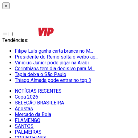
×
Tendências
:
Filipe Luís ganha carta branca no M...
Presidente do Remo solta o verbo ap...
Vinícius Júnior pode jogar na Arábi...
Corinthians tem dia decisivo para M...
Tapia deixa o São Paulo
Thiago Almada pode entrar no top 3
NOTÍCIAS RECENTES
Copa 2026
SELEÇÃO BRASILEIRA
Apostas
Mercado da Bola
FLAMENGO
SANTOS
PALMEIRAS
CORINTHIANS