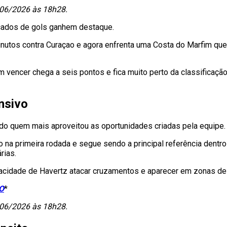
9/06/2026 às 18h28.
ercados de gols ganhem destaque.
nutos contra Curaçao e agora enfrenta uma Costa do Marfim que
m vencer chega a seis pontos e fica muito perto da classificaç
nsivo
ido quem mais aproveitou as oportunidades criadas pela equipe.
o na primeira rodada e segue sendo a principal referência den
rias.
acidade de Havertz atacar cruzamentos e aparecer em zonas de 
O
*
9/06/2026 às 18h28.