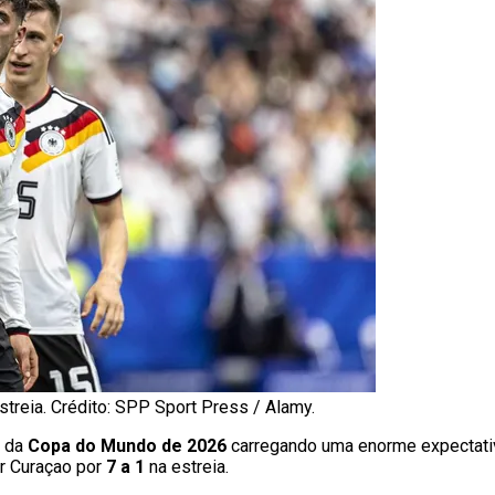
treia. Crédito: SPP Sport Press / Alamy.
a da
Copa do Mundo de 2026
carregando uma enorme expectativ
ar Curaçao por
7 a 1
na estreia.