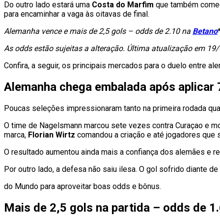
Do outro lado estará uma
Costa do Marfim
que também começou
para encaminhar a vaga às oitavas de final.
Alemanha vence e mais de 2,5 gols – odds de 2.10 na
Betano
As odds estão sujeitas a alteração. Última atualização em 1
Confira, a seguir, os principais mercados para o duelo entre a
Alemanha chega embalada após aplicar 7
Poucas seleções impressionaram tanto na primeira rodada qua
O time de Nagelsmann marcou sete vezes contra Curaçao e mo
marca,
Florian Wirtz
comandou a criação e até jogadores que s
O resultado aumentou ainda mais a confiança dos alemães e r
Por outro lado, a defesa não saiu ilesa. O gol sofrido diante
do Mundo para aproveitar boas odds e bônus.
Mais de 2,5 gols na partida – odds de 1