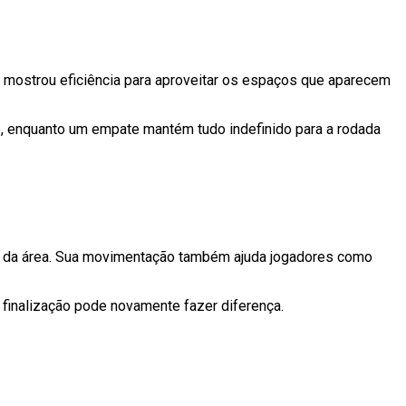
 mostrou eficiência para aproveitar os espaços que aparecem
ão, enquanto um empate mantém tudo indefinido para a rodada
tro da área. Sua movimentação também ajuda jogadores como
finalização pode novamente fazer diferença.