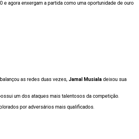
 0 e agora enxergam a partida como uma oportunidade de ouro
balançou as redes duas vezes,
Jamal Musiala
deixou sua
 possui um dos ataques mais talentosos da competição.
plorados por adversários mais qualificados.