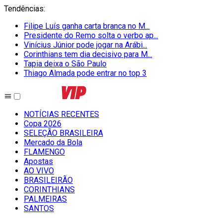
Tendências
:
Filipe Luís ganha carta branca no M...
Presidente do Remo solta o verbo ap...
Vinícius Júnior pode jogar na Arábi...
Corinthians tem dia decisivo para M...
Tapia deixa o São Paulo
Thiago Almada pode entrar no top 3
NOTÍCIAS RECENTES
Copa 2026
SELEÇÃO BRASILEIRA
Mercado da Bola
FLAMENGO
Apostas
AO VIVO
BRASILEIRÃO
CORINTHIANS
PALMEIRAS
SANTOS