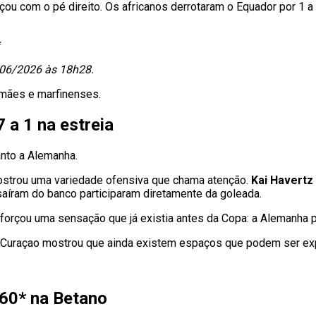
 com o pé direito. Os africanos derrotaram o Equador por 1 a
*
9/06/2026 às 18h28.
lemães e marfinenses.
 a 1 na estreia
nto a Alemanha.
strou uma variedade ofensiva que chama atenção.
Kai Havertz
aíram do banco participaram diretamente da goleada.
eforçou uma sensação que já existia antes da Copa: a Alemanha
 de Curaçao mostrou que ainda existem espaços que podem ser ex
.60* na Betano