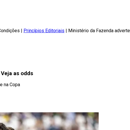
Condições |
Princípios Editoriais
| Ministério da Fazenda adverte
 Veja as odds
te na Copa