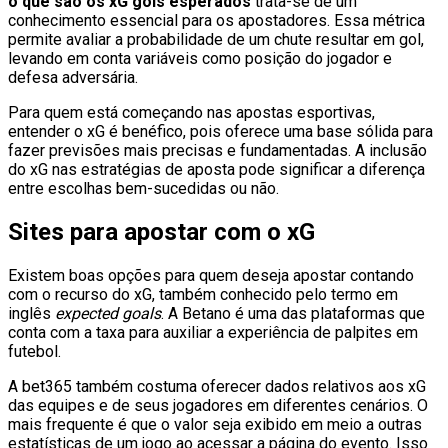
o que são os xG gols esperados
trata-se de um
conhecimento essencial para os apostadores. Essa métrica
permite avaliar a probabilidade de um chute resultar em gol,
levando em conta variáveis como posição do jogador e
defesa adversária.
Para quem está começando nas apostas esportivas,
entender o xG é benéfico, pois oferece uma base sólida para
fazer previsões mais precisas e fundamentadas. A inclusão
do xG nas estratégias de aposta pode significar a diferença
entre escolhas bem-sucedidas ou não.
Sites para apostar com o xG
Existem boas opções para quem deseja apostar contando
com o recurso do xG, também conhecido pelo termo em
inglês
expected goals
. A Betano é uma das plataformas que
conta com a taxa para auxiliar a experiência de palpites em
futebol.
A bet365 também costuma oferecer dados relativos aos xG
das equipes e de seus jogadores em diferentes cenários. O
mais frequente é que o valor seja exibido em meio a outras
estatísticas de um jogo ao acessar a página do evento. Isso