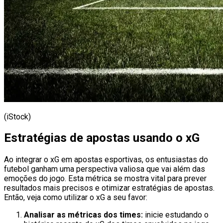
(iStock)
Estratégias de apostas usando o xG
Ao integrar o xG em apostas esportivas, os entusiastas do
futebol ganham uma perspectiva valiosa que vai além das
emoções do jogo. Esta métrica se mostra vital para prever
resultados mais precisos e otimizar estratégias de apostas.
Então, veja como utilizar o xG a seu favor:
Analisar as métricas dos times:
inicie estudando o