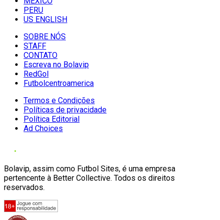
MÉXICO
PERU
US ENGLISH
SOBRE NÓS
STAFF
CONTATO
Escreva no Bolavip
RedGol
Futbolcentroamerica
Termos e Condições
Políticas de privacidade
Política Editorial
Ad Choices
Bolavip, assim como Futbol Sites, é uma empresa
pertencente à Better Collective. Todos os direitos
reservados.