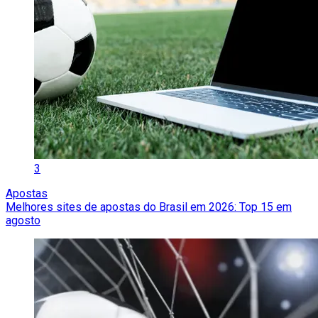
3
Apostas
Melhores sites de apostas do Brasil em 2026: Top 15 em
agosto