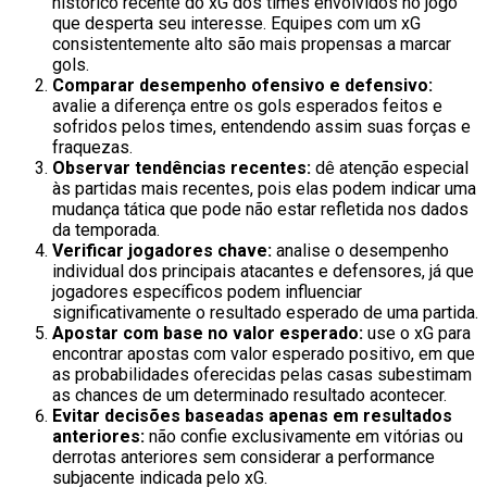
histórico recente do xG dos times envolvidos no jogo
que desperta seu interesse. Equipes com um xG
consistentemente alto são mais propensas a marcar
gols.
Comparar desempenho ofensivo e defensivo:
avalie a diferença entre os gols esperados feitos e
sofridos pelos times, entendendo assim suas forças e
fraquezas.
Observar tendências recentes:
dê atenção especial
às partidas mais recentes, pois elas podem indicar uma
mudança tática que pode não estar refletida nos dados
da temporada.
Verificar jogadores chave:
analise o desempenho
individual dos principais atacantes e defensores, já que
jogadores específicos podem influenciar
significativamente o resultado esperado de uma partida.
Apostar com base no valor esperado:
use o xG para
encontrar apostas com valor esperado positivo, em que
as probabilidades oferecidas pelas casas subestimam
as chances de um determinado resultado acontecer.
Evitar decisões baseadas apenas em resultados
anteriores:
não confie exclusivamente em vitórias ou
derrotas anteriores sem considerar a performance
subjacente indicada pelo xG.