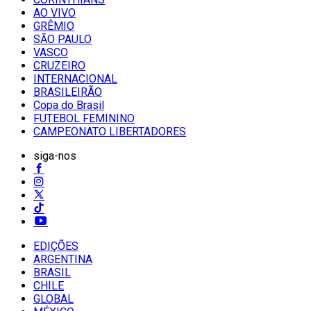
AO VIVO
GRÊMIO
SĀO PAULO
VASCO
CRUZEIRO
INTERNACIONAL
BRASILEIRÃO
Copa do Brasil
FUTEBOL FEMININO
CAMPEONATO LIBERTADORES
siga-nos
EDIÇÕES
ARGENTINA
BRASIL
CHILE
GLOBAL