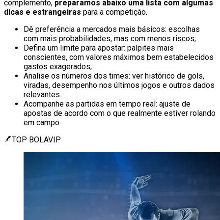
complemento,
preparamos abaixo uma lista com algumas
dicas e estrangeiras
para a competição.
Dê preferência a mercados mais básicos: escolhas
com mais probabilidades, mas com menos riscos;
Defina um limite para apostar: palpites mais
conscientes, com valores máximos bem estabelecidos
gastos exagerados;
Analise os números dos times: ver histórico de gols,
viradas, desempenho nos últimos jogos e outros dados
relevantes.
Acompanhe as partidas em tempo real: ajuste de
apostas de acordo com o que realmente estiver rolando
em campo.
TOP BOLAVIP