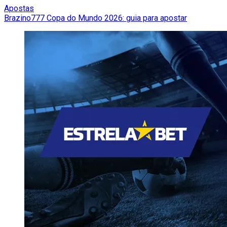
Apostas
Brazino777 Copa do Mundo 2026: guia para apostar