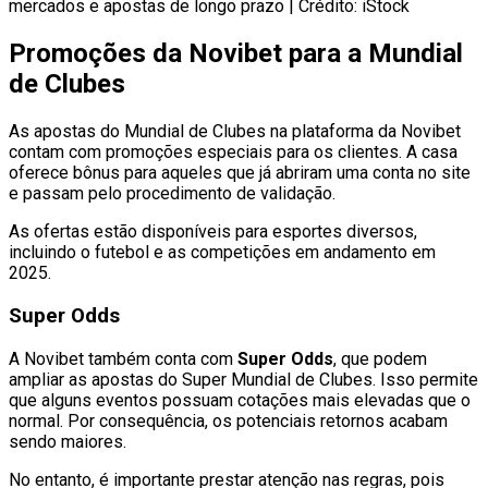
mercados e apostas de longo prazo | Crédito: iStock
Promoções da Novibet para a Mundial
de Clubes
As apostas do Mundial de Clubes na plataforma da Novibet
contam com promoções especiais para os clientes. A casa
oferece bônus para aqueles que já abriram uma conta no site
e passam pelo procedimento de validação.
As ofertas estão disponíveis para esportes diversos,
incluindo o futebol e as competições em andamento em
2025.
Super Odds
A Novibet também conta com
Super Odds
, que podem
ampliar as apostas do Super Mundial de Clubes. Isso permite
que alguns eventos possuam cotações mais elevadas que o
normal. Por consequência, os potenciais retornos acabam
sendo maiores.
No entanto, é importante prestar atenção nas regras, pois