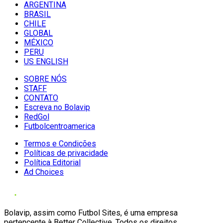
ARGENTINA
BRASIL
CHILE
GLOBAL
MÉXICO
PERU
US ENGLISH
SOBRE NÓS
STAFF
CONTATO
Escreva no Bolavip
RedGol
Futbolcentroamerica
Termos e Condições
Políticas de privacidade
Política Editorial
Ad Choices
Bolavip, assim como Futbol Sites, é uma empresa
pertencente à Better Collective. Todos os direitos