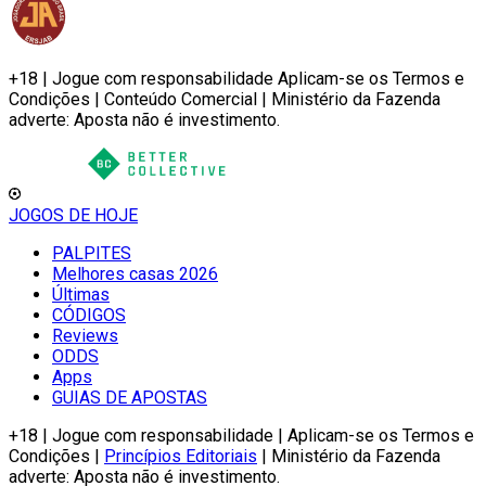
+18 | Jogue com responsabilidade Aplicam-se os Termos e
Condições | Conteúdo Comercial | Ministério da Fazenda
adverte: Aposta não é investimento.
JOGOS DE HOJE
PALPITES
Melhores casas 2026
Últimas
CÓDIGOS
Reviews
ODDS
Apps
GUIAS DE APOSTAS
+18 | Jogue com responsabilidade | Aplicam-se os Termos e
Condições |
Princípios Editoriais
| Ministério da Fazenda
adverte: Aposta não é investimento.