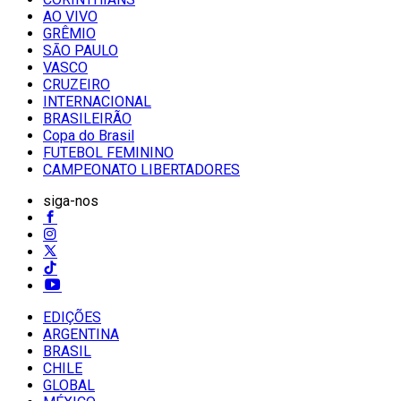
AO VIVO
GRÊMIO
SĀO PAULO
VASCO
CRUZEIRO
INTERNACIONAL
BRASILEIRÃO
Copa do Brasil
FUTEBOL FEMININO
CAMPEONATO LIBERTADORES
siga-nos
EDIÇÕES
ARGENTINA
BRASIL
CHILE
GLOBAL