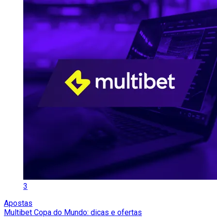
3
Apostas
Multibet Copa do Mundo: dicas e ofertas