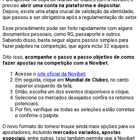
preciso
abrir uma conta na plataforma e depositar.
Depois, existe uma etapa crucial de validação da identidade,
que passou a ser obrigatória após a regulamentação do setor.
Esse procedimento pode ser feito rapidamente com alguns
documentos pessoais, como RG, passaporte e outros.
Sabendo disso, basta seguir alguns passos simples para
fazer palpites na competição, que agora inclui 32 equipes.
Dito isso,
acompanhe o passo a passo objetivo de como
fazer apostas na competição com a Novibet.
Acesse o
site oficial da Novibet
;
Em seguida, clique em
Mundial de Clubes
, no canto
superior esquerdo da tela;
Então, escolha um dos eventos disponíveis e clique;
Selecione os mercados desejados confira os retornos
potenciais;
Por fim, verifique se todas as seleções estão corretas
e confirme o palpite.
O novo formato do torneio trouxe ainda mais opções para os
apostadores, incluindo
mercados variados, apostas
especiais
, entre outras. Isso também permite que a Novibet