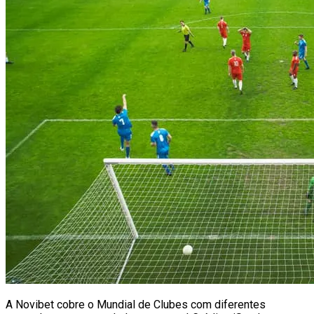
A Novibet cobre o Mundial de Clubes com diferentes