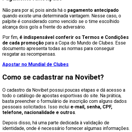
Não para por aí, pois ainda há o
pagamento antecipado
quando existe uma determinada vantagem. Nesse caso, o
palpite é considerado como vencido se o time escolhido
alcança dois gols a frente do adversário.
Por fim,
é indispensável conferir os Termos e Condições
de cada promoção
para a Copa do Mundo de Clubes. Esse
documento apresenta todas as normas para conseguir
resgatar as recompensas.
Apostar no Mundial de Clubes
Como se cadastrar na Novibet?
O cadastro da Novibet possui poucas etapas e dá acesso a
todo o catálogo de apostas esportivas do site. Na prática,
basta preencher o formulário de inscrição com alguns dados
pessoais solicitados. Isso inclui
e-mail, senha, CPF,
telefone, nacionalidade e outros
.
Depois disso, há uma parte dedicada à validação de
identidade, onde é necessário fornecer algumas informações.