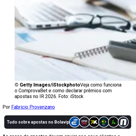
©
Getty Images/iStockphoto
Veja como funciona
o ComprovaBet e como declarar prêmios com
apostas no IR 2026. Foto: iStock
Por
Fabricio Provenzano