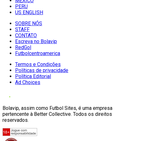
MÉXICO
PERU
US ENGLISH
SOBRE NÓS
STAFF
CONTATO
Escreva no Bolavip
RedGol
Futbolcentroamerica
Termos e Condições
Políticas de privacidade
Política Editorial
Ad Choices
Bolavip, assim como Futbol Sites, é uma empresa
pertencente à Better Collective. Todos os direitos
reservados.