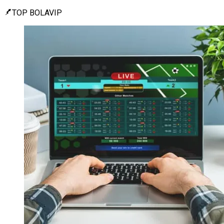
TOP BOLAVIP