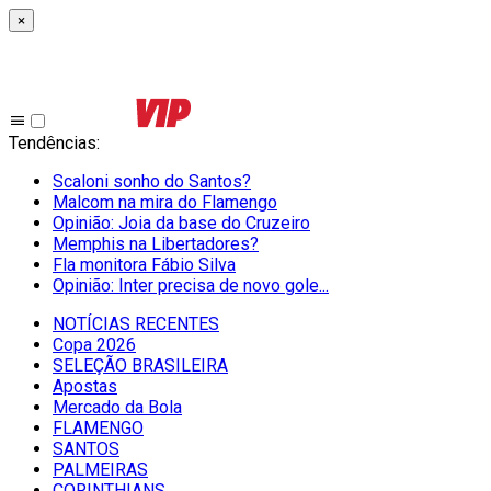
×
Tendências
:
Scaloni sonho do Santos?
Malcom na mira do Flamengo
Opinião: Joia da base do Cruzeiro
Memphis na Libertadores?
Fla monitora Fábio Silva
Opinião: Inter precisa de novo gole...
NOTÍCIAS RECENTES
Copa 2026
SELEÇÃO BRASILEIRA
Apostas
Mercado da Bola
FLAMENGO
SANTOS
PALMEIRAS
CORINTHIANS