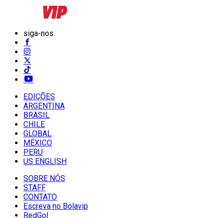
siga-nos
EDIÇÕES
ARGENTINA
BRASIL
CHILE
GLOBAL
MÉXICO
PERU
US ENGLISH
SOBRE NÓS
STAFF
CONTATO
Escreva no Bolavip
RedGol